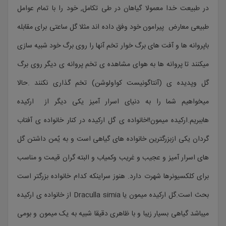
در طبیعت خدا معمولا گیاهان در طی تکامل, خود را با تمام عوامل
طبیعی معارض پیرامون خود وفق داده اند مثلا گل ساعتی برای مقابله
باپروانه ها و آفت های برگ خوار تخم آنها را روی برگ خود شبیه سازی
میکنند تا پروانه ها به هوای مشاهده ی تخم پروانه ی دیگر روی برگ
گل وپدیده ی (آنتاگونیست کواولوشن) تخم گذاری نکنند .حالا
میخواهیم شما را به دنیای اسرار آمیز یکی دیگر از ارکیده
هاببریم.ارکیده میمون!!خانواده ی گل ارکیده در کنار خانواده ی آفتاب
گردان یکی ازبزرگترین خانواده های گیاهی است و به یٌمن داشتن گل
های اسرار آمیز و عجیب و غریب وکمیاب و البته گران قیمت و مناسب
برای کلکسیونرها شهرت دارد. هنوز سراینکه کدام خانواده بزرگتر است
بحث است.گل ارکیده میمون یا Draculla simia از خانواده ی ارکیده
میباشد گیاهی بسیار زیبا و با ظاهری دقیقا شبیه به یک میمون و بومی