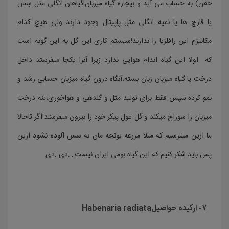
خفن) به حساب می آید و بیچاره گیاه میزبان!گیاهان انگلی مثل سِس
یا قارچ ها یا نمیه انگلی مثل پاپیتال وجود دارند ولی هیچ کدام
مکانیزم این رافلزیا را ندارند!سیستم کاری این گل به این گونه است
که اولا این گیاه اندام هوایی ندارد زیرا آنرا یکجا میفرستد داخل
درخت یا گیاه میزبان زبان بسته،آنگاه درون گیاه میزبان حسابی رشد و
نمو کرده سپس فقط برای تولید مثل و گلدهی و هواخوری،تنه درخت
میزبان را سوراخ میکند و گل غول پیکر خود را بیرون میفرستد!اگر تاحالا
ما ازین میترسیم که مثلا مزرعه یونجه مان به سِس آلوده نشود ازین
پس باید شکر کنیم که این گیاه بومی ایران نیست…:دی :دی
۷- ارکیده حواصیلHabenaria radiata