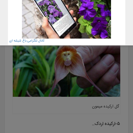
کشف خواهد شد..
کانال تلگرامی باغ شیشه ای
گل ارکیده میمون
۵-ارکیده اردک..