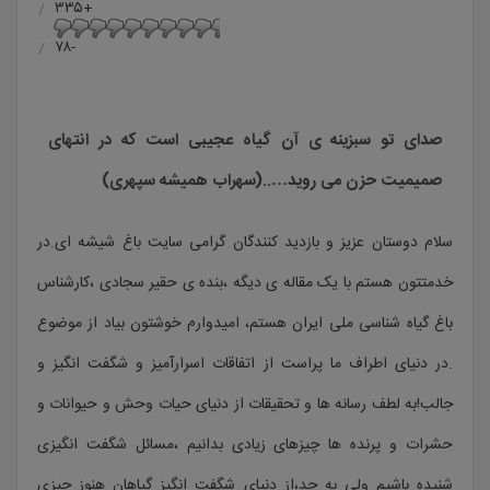
+۳۳۵
-۷۸
صدای تو سبزینه ی آن گیاه عجیبی است که در انتهای
صمیمیت حزن می روید…..(سهراب همیشه سپهری)
سلام دوستان عزیز و بازدید کنندگان گرامی سایت باغ شیشه ای.در
خدمتتون هستم با یک مقاله ی دیگه ،بنده ی حقیر سجادی ،کارشناس
باغ گیاه شناسی ملی ایران هستم، امیدوارم خوشتون بیاد از موضوع
.در دنیای اطراف ما پراست از اتفاقات اسرارآمیز و شگفت انگیز و
جالب!به لطف رسانه ها و تحقیقات از دنیای حیات وحش و حیوانات و
حشرات و پرنده ها چیزهای زیادی بدانیم ،مسائل شگفت انگیزی
شنیده باشیم ولی به جد،از دنیای شگفت انگیز گیاهان هنوز چیزی