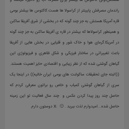
هستش،ولی کاکتوس ها بیشتر برای مصرف آب رو ذخیره میکنند و
راندمان مصرفش پایینتر از کراسولا ها هست.کاکتوس ها بیشتر بومی
قاره آمریکا هستش به جز چند گونه که در بخشی از شرق آفریقا ساکنن
و همینطور کراسولاها که بیشتر در قاره ی آفریقا ساکنن به جز چند گونه
در آمریکا.گرمای هوا و خاک شور و قلیایی در بخش هایی از آفریقا
باعث تغییراتی در ساختار فیزیکی و شکل ظاهری و فیزیولوژی این
گیاهان گوشتی شده که از نظر زیبایی و اقتصادی حایز اهمیت هستند.
((البته جای تحقیقات ساکولنت های بومی ایران خالیه)) در اینجا یک
سری از گیاهان گوشتی کمیاب و خاص رو براتون معرفی کردم که
حاصل چند روز پیدا کردن عکس و چند سال فعالیت تو این زمینه
حاصل شده….امیدوارم لذت ببرید . 🙂 :X دوستون دارم.