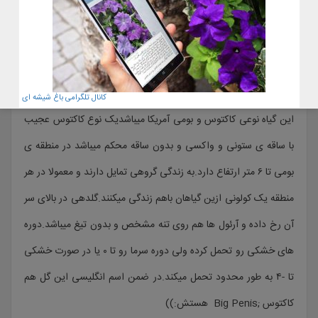
Lophocereus schottii
کانال تلگرامی باغ شیشه ای
این گیاه نوعی کاکتوس و بومی آمریکا میباشدیک نوع کاکتوس عجیب
با ساقه ی ستونی و واکسی و بدون ساقه محکم میباشد در منطقه ی
بومی تا ۶ متر ارتفاع دارد.به زندگی گروهی تمایل دارند و معمولا در هر
منطقه یک کولونی ازین گیاهان باهم زندگی میکنند.گلدهی در بالای سر
آن رخ داده و آرئول ها هم روی تنه مشخص و بدون تیغ میباشد.دوره
های خشکی رو تحمل کرده ولی دوره سرما رو تا ۰ یا در صورت خشکی
تا -۴ به طور محدود تحمل میکند.در ضمن اسم انگلیسی این گل هم
کاکتوس ;Big Penis هستش:))