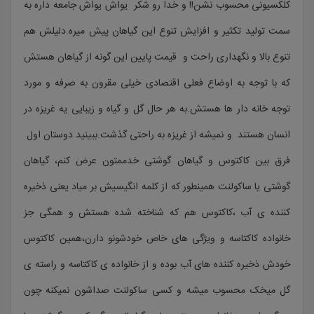
کلکسیونی محسوب نشن!! و خدا رو شکر یواش یواش جامعه داره به
سمت تولید تکثیر و افزایش تنوع این گیاهان پیش میره.دلیلش هم
تنوع بالا و نگهداری راحت و قیمت پایین این گونه از گیاهان هستش
که با توجه به اوضاع فعلی اقتصادی خیلی مقرون به صرفه و مورد
توجه خانه دار ها هستش.به هر حال گل و گیاه و زیبایی یه غریزه در
انسان هستند و نمیشه از غریزه به راحتی گذشت.ببینید دوستان اول
فرق بین کاکتوس و گیاهان گوشتی خدممتون عرض کنم، گیاهان
گوشتی یا ساکولنت همینطور که از کلمه انگیسیش بر میاد یعنی ذخیره
کننده ی آب ،کاکتوس هم که شناخته شده هستش و همگی جز
خانواده کاکتاسه و ویژگی های خاص خودشونو دارن،همین کاکتوس
خودش ذخیره کننده های آب بوده و از خانواده ی کاکتاسه و راسته ی
گل میخک محسوب میشه و کسی ساکولنت صداشون نمیکنه چون