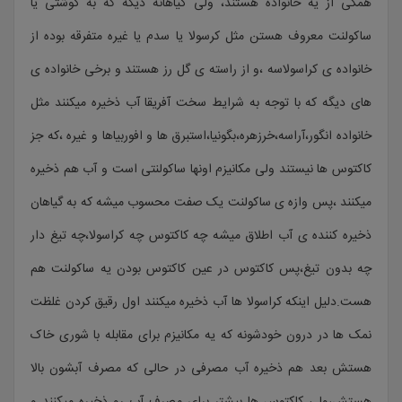
همگی از یه خانواده هستند، ولی گیاهانه دیگه که به گوشتی یا
ساکولنت معروف هستن مثل کرسولا یا سدم یا غیره متفرقه بوده از
خانواده ی کراسولاسه ،و از راسته ی گل رز هستند و برخی خانواده ی
های دیگه که با توجه به شرایط سخت آفریقا آب ذخیره میکنند مثل
خانواده انگور،آراسه،خرزهره،بگونیا،استبرق ها و افوربیاها و غیره ،که جز
کاکتوس ها نیستند ولی مکانیزم اونها ساکولنتی است و آب هم ذخیره
میکنند ،پس وازه ی ساکولنت یک صفت محسوب میشه که به گیاهان
ذخیره کننده ی آب اطلاق میشه چه کاکتوس چه کراسولا،چه تیغ دار
چه بدون تیغ،پس کاکتوس در عین کاکتوس بودن یه ساکولنت هم
هست.دلیل اینکه کراسولا ها آب ذخیره میکنند اول رقیق کردن غلظت
نمک ها در درون خودشونه که یه مکانیزم برای مقابله با شوری خاک
هستش بعد هم ذخیره آب مصرفی در حالی که مصرف آبشون بالا