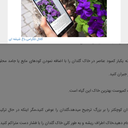
یاری خاک خشک شود و خشکی خاک را میتواند تا حدی تحمل کند ولی خشکی زیاد 
کانال تلگرامی باغ شیشه ای
تی کمی دارد،به غبارپاشی احتیاج نیست.
 یکبار کمبود عناصر در خاک گلدان را با اضافه نمودن کودهای مایع یا جامد 
جبران کنید.
 کمپوست بهترین خاک این گیاه است.
ان کوچکتر را بر بزرگ ترجیح میدهد،گلدان را عوض کنید،مگر اینکه در حال ترک
جام دهید،خاک اطراف ریشه و به طور کلی خاک گلدان را با فشار دست متراکم کنید.