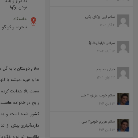
به دراز و بلند
بودن برگها
سلام این یوکای یکی...
خاستگاه
۴ آذر ۱۴۰۴
نیجریه و کونگو
سپاس فراوان🙏🪴
۱۷ آبان ۱۴۰۴
سلام دوستان با یه گل د
خیلی ممنونم
۱۳ آبان ۱۴۰۴
ها و غیره ،میشه با گله
سمت بالا هدایت کرده و
سلام خوبی عزیزم ؟ با...
رایج در خانواده هاست،
۱۲ آبان ۱۴۰۴
کشور شده است و به قی
سلام عزیزم خوبی؟ ببی...
دارد،آبیاری بیش از ا
۱۲ آبان ۱۴۰۴
مقایسه اندازه و رنگ برگه