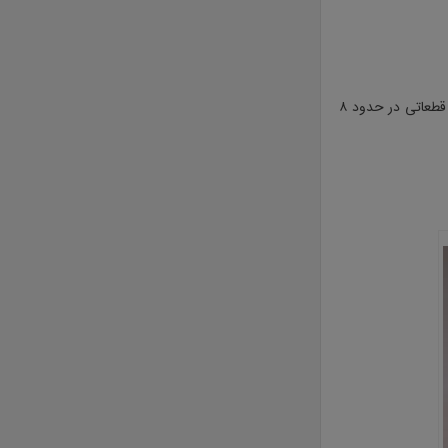
: تقسیم ساقه های زیر زمینی و جدا کردن پاگیاه در بهار به ویژه نژادهای ابلق،گرفتن قلمه برگ به قطعاتی در حدود ۸