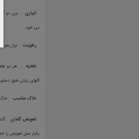
آبیاری
: بین دو آب
می شود.
رطوبت
: نیاز رطوب
تغذیه
: هر دو هفته
گلهای زینتی طبق دستور 
خاک مناسب
: خاک
تعویض گلدان
:گلد
یکبار عمل تعویض را ان