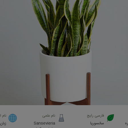
فارسی رایج
نام علمی
نام ا
ه
سانسوریا
Sansevieria
زبان