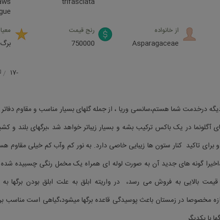
laws
trifasciata
gue
از خانواده
رنج قیمت
معیار
Asparagaceae
750000
برگ
-۱۷
یگه درخدمت شما هستم،سانسی وریا ، از جمله گلهای بسیار مناسب و مقاوم دفاتر اد
ای آگلونما در یک باکس ترکیب بشه و بسیار زیباتر خواهد شد ،برگهای بلند و کشی
 برای تاکید کنار ستون ها زیبایی خاصی دارد. به نور کم وآب کم خیلی مقاوم ه
اخیرا گونه های جدید آن به صورت لوله ای همراه یک مخمل رنگی چسبیده شده با 
مت بالایی به فروش می رسد، در واریته ابلق به علت ابلق بودن برگها به ن
ندازه مخصوصا در زمستان باعث پوسیدگی قاعده برگها میشود،گیاهی است مناسب ب
ا با یکدیگر.