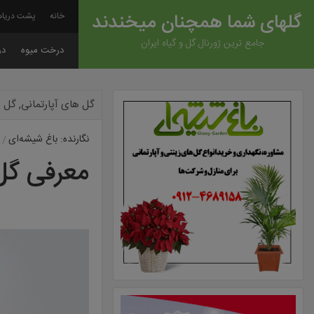
گلهای شما همچنان میخندند
خانه
پشت دریاه
جامع ترین ژورنال گل و گیاه ایران
درخت میوه
در
گل های آپارتمانی
,
گل ه
نگارنده: باغ شیشه‌ای
معرفی گل