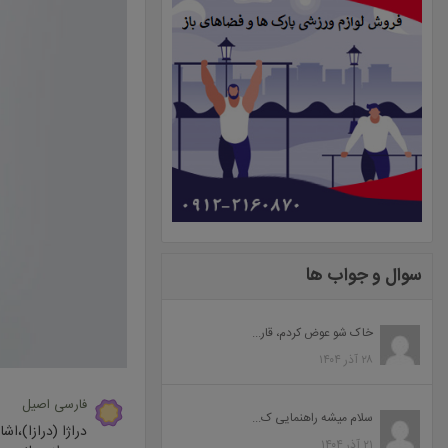
سوال و جواب ها
خاک شو عوض کردم، قار...
۲۸ آذر ۱۴۰۴
فارسی اصیل
سلام میشه راهنمایی ک...
دراژا (درازا)،اشار
۲۱ آذر ۱۴۰۴