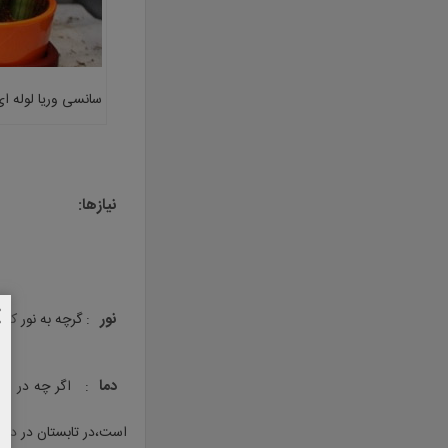
سانسی وریا لوله ا
نیازها:
نور
: گرچه به نور کم
دما
است،در تابستان در درجه ح