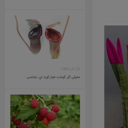
22 آبان 1400
معرفی گل گوشت خوار کوزه ای٫ نپانتس