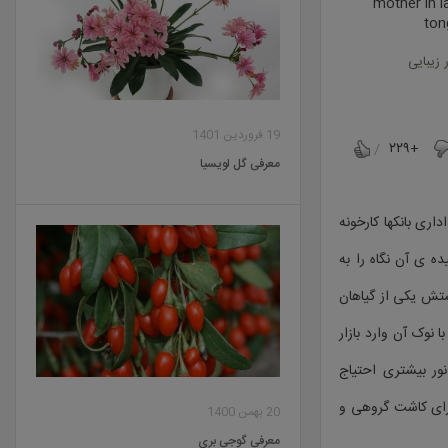
mother in 
ton
 زیبایی
19 فروردین 1401
+۲۲۹
معرفی گل لویسیا
اری بانکها کارخونه
ده ی آن نگاه را به
ستش یکی از گیاهان
نوک آن وارد بازار
ور بیشتری احتیاج
رای کاشت گروهی و
20 بهمن 1400
معرفی گوجی بری