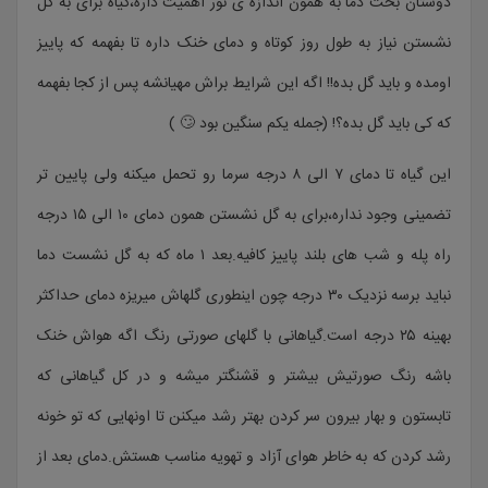
دوستان بحث دما به همون اندازه ی نور اهمیت داره،گیاه برای به گل
نشستن نیاز به طول روز کوتاه و دمای خنک داره تا بفهمه که پاییز
اومده و باید گل بده!! اگه این شرایط براش مهیانشه پس از کجا بفهمه
که کی باید گل بده؟! (جمله یکم سنگین بود 🙄 )
این گیاه تا دمای ۷ الی ۸ درجه سرما رو تحمل میکنه ولی پایین تر
تضمینی وجود نداره،برای به گل نشستن همون دمای ۱۰ الی ۱۵ درجه
راه پله و شب های بلند پاییز کافیه.بعد ۱ ماه که به گل نشست دما
نباید برسه نزدیک ۳۰ درجه چون اینطوری گلهاش میریزه دمای حداکثر
بهینه ۲۵ درجه است.گیاهانی با گلهای صورتی رنگ اگه هواش خنک
باشه رنگ صورتیش بیشتر و قشنگتر میشه و در کل گیاهانی که
تابستون و بهار بیرون سر کردن بهتر رشد میکنن تا اونهایی که تو خونه
رشد کردن که به خاطر هوای آزاد و تهویه مناسب هستش.دمای بعد از