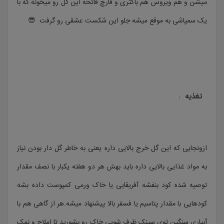
میشن و هم ویروس هم باکتری و قارچ فاتحه این گل رو میخونه که با
یک سمپاشی به موقع میشه جلو این شکست عشقی رو گرفت 😎
تغذیه
:
ازونجایی که این گل خرج بالایی داره یعنی به خاطر گل دار بودن نیاز
به مواد غذایی بالایی داره باید بهش هر دو هفته یکبار با نصف مقدار
توصیه شده کود بنفشه آفریقایی یا خاک ورمی کمپوست داده بشه
کودهایی با مقدار پتاسیم یا فسفر بالا پیشنهاد میشه.هر از گاهی هم با
آبیاری سنگین توی سینک ظرف شویی خاک رو بشورید تا املاح و نمک