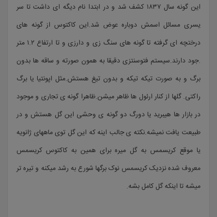
این گونه سال ۱۸۳۷ کشف شد و در ابتدا نام دیگه ای داشت تا سر
یسری مسائل اسمش دوباره عوض شد.این کاکتوس از گونه های
درختچه ای گرفته تا گونه های سنگ زی و دارزی و تا ارتفاع ۱.۲ متر
.جود دارند.سیستم فتوسنتزی دقیقا به همون صورته و ساقه ها بدون
برگ و به صورت تیکه تیکه و بدون تیغ هستش.مثل اپونتیا یا برگ
راکتی. گلها از کنار ارئول ها ظاهر میشن.ظاهرا گونه ی تجاری و موجود
در بازار ها هیبرید یا دورگ دو گونه ی وحشی این گل هستش و در
طبیعت یافت نمیشه.نکته ی جالب اینه که این گل توی ماههای ژانویه
یا موقع کریسمس به گل میره برای همین به کاکتوس کریسمس
معروف شده نزدیک کریسمس نوک برگها شورع به رشد میکنه و تیره تر
میشه تا اینکه گل کامل بشه.