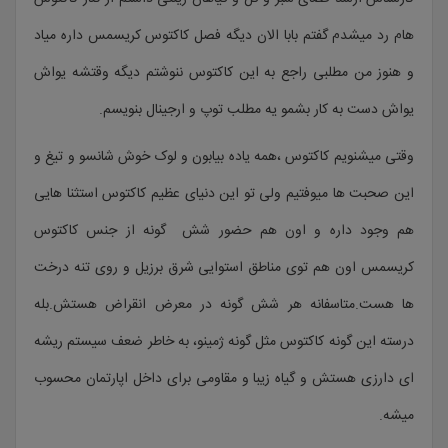
هام رد میشدم گفتم بابا الان دیگه فصل کاکتوس کریسمس داره میاد
و هنوز من مطلبی راجع به این کاکتوس ننوشتم دیگه وقتشه یواش
یواش دست به کار بشمو یه مطلب توپ و ارجینال بنویسم.
وقتی میشنویم کاکتوس ،همه یاده بیابون و لوک خوش شانسو و تیغ و
این صحبت ها میوفتیم ولی تو این دنیای عظیم کاکتوس استثنا هایی
هم وجود داره و اون هم حضور شش گونه از جنس کاکتوس
کریسمس اون هم توی مناطق استوایی شرق برزیل و روی تنه درخت
ها هست.متاسفانه هر شش گونه در معرض انقراض هستش.بله
درسته این گونه کاکتوس مثل گونه ژمینو، به خاطر ضعف سیستم ریشه
ای دارزی هستش و گیاه زیبا و مقاومی برای داخل اپارتمان محسوب
میشه.