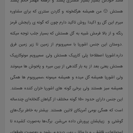
مانند خودش بسیار بسیار مشتری پسند و ازهمه مهمتر خانم پسند
هستش 🙂 من همیشه هرگلخونه و گاردن سنتری که برای مشاوره
میرم این گل رو اکیدا روش تاکید دارم چون که گونه ی رایجش قرمز
رنگه و از بالا فرمش شبیه به گل هستش که بسیار جلب توجه میکنه
.دوستان این جنس اشوریا با سمپرویوم از زمین تا زیر زمین فرق
داره.اشوریا اصطلاحا پلی کارپیک هستش ولی سمپرویم مونوکارپیک
هستش یعنی بعد از یه بار گلدهی از بین میره و پاجوش ها میمونند
ولی اشوریا همیشه گل میده و همیشه میمونه ،سمپرویوم ها همگی
همیشه سبز هستند ولی برخی گونه های اشوریا خزان کننده هستند.
این جنس دارای حدود ۱۵۰ گونه مختلف از گیاهان گلخانه‌ای چندساله
است که همگی بومی آمریکای لاتین هستند. بیشتر به خاطر برگ‌های
گوشتی و زیبایشان پرورش داده می‌شن. برگ‌ها به‌صورت کشیده تا
استوانه‌ای، قاشقی و یا مثلثی پهن دیده می‌شود و به‌صورت طوقه‌ای