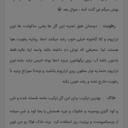
بهش میگم نور گلت کمه ، سوال بعد 😀
رطوبت
: دوستان طبق تجربه این گل ها یعنی ساکولنت ها توی
تراریوم و کلا گلخونه خیلی خوب رشد میکنند اصلا روانیه رطوبت هوا
هستند اینا. محیطی که توش دم داشته باشه واسه اینا عالیه.فقط
یادتون باشه آب روی برگهاشون نریزه اصلا بوته خیس نباید بشه.توی
تراریوم حتما یه نوار سلفون روی تراریوم بکشید و چندتا سوراخ بزنید تا
رطوبت خارج نشه و رشد خوبی بکنه.
خاک
: بهترین ترکیب برای این گل ترکیب ماسه شسته شده و شن
و کود گاوی پوسیده و شلتوک و غیره هستش.یا بجا کود و شن میشه
از ورمیکمپوست و پرلیت ریز استفاده کرد. برند خاک فوکا رو من توی