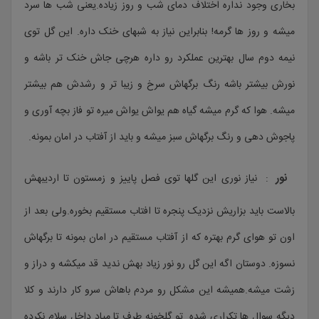
بخاری وجود نداره اختلاف دمای شب و روز زیاده.یعنی شب ها سرد
میشه و روز ها گرمه! بنابراین نیاز به شبهای خنک داره. این گل توی
نیمه دوم سال بهترین عملکرد رو داره هرچی جاش خنک تر باشه و
نورش بیشتر باشه رنگ برگهاش سرخ و زیبا تر و رشدش هم بیشتر
میشه. هوا که گرم میشه گیاه هم یواش یواش میره تو فاز بچه آوری و
پاجوش دهی و رنگ برگهاش سبز میشه و باید از آفتاب در امان بمونه.
نور
: نیاز نوری این گلها توی فصل پاییز و زمستون تا اردیبهش
بالاست باید بزاریش نزدیک پنجره تا افتاب مستقیم بخوره.ولی بعد از
اون تو هوای گرم بهتره که از آفتاب مستقیم در امان بمونه تا برگهاش
نسوزه. دوستان اگه این گل رو نور زیاد بهش ندید قد میکشه و دراز و
زشت میشه.همیشه این مشکل رو مردم باهاش سرو کار دارند و کلا
دیگه سوال ها تکراری شده. تو گلخونه طرف تا میاد داخل سلام نکرده