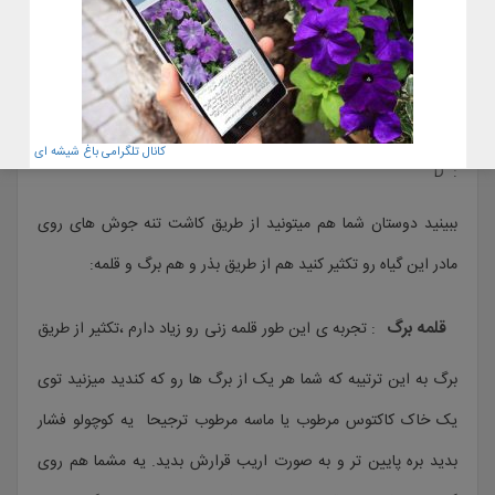
داره کود کاکتوس گرین ایتالیا که در
فروشگاه خودمون موجوده توصیه
میکنم.کلیک کنید
تکثیر
: خب میرسیم به بحث قشنگ تکثیر. خب از کجا شروع کنم؟!
کانال تلگرامی باغ شیشه ای
: D
ببینید دوستان شما هم میتونید از طریق کاشت تنه جوش های روی
مادر این گیاه رو تکثیر کنید هم از طریق بذر و هم برگ و قلمه:
قلمه برگ
: تجربه ی این طور قلمه زنی رو زیاد دارم ،تکثیر از طریق
برگ به این ترتیبه که شما هر یک از برگ ها رو که کندید میزنید توی
یک خاک کاکتوس مرطوب یا ماسه مرطوب ترجیحا یه کوچولو فشار
بدید بره پایین تر و به صورت اریب قرارش بدید. یه مشما هم روی