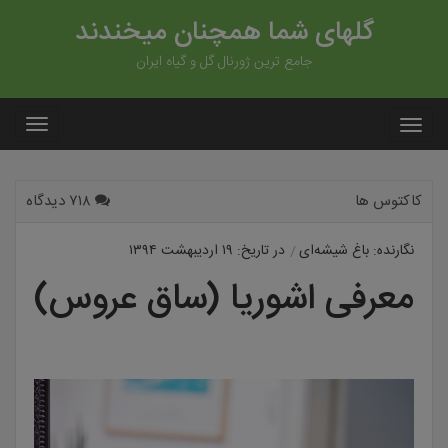
گلهای شما همچنان میخندند
جامع ترین ژورنال گل و گیاه ایران
کاکتوس ها
۷۱۸ دیدگاه
نگارنده: باغ شیشه‌ای
در تاریخ: ۱۹ اردیبهشت ۱۳۹۴
معرفی اشوریا (ساق عروس)