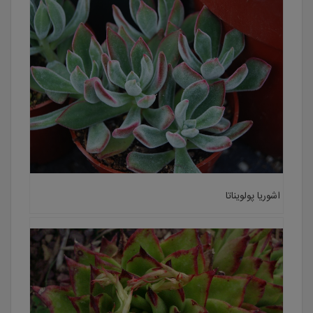
اشوریا پولویناتا