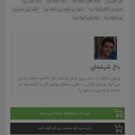
گل صبرزرد
گونه های آلوئه ورا
گیاه آلوئه ورا
گیاه صبر زرد
نحوه ی تکثیرآلوئه ورا
نحوه ی نگهداری آلوئه ورا
نگهداری صبرزرد
نور آلوئه ورا
نیازهای آلوئه ورا
باغ شیشه‌ای
و بوی باغچه را ، باد، روی فرش فراغت نثار حاشیه صاف زندگی
می کرد. و مثل بادبزن ، ذهن ، سطح روشن گل را گرفته بود به
دست و باد می زد خود را ......
این گل درفروشگاه موجود نمی باشد
برای خرید کود مناسب این گل کلیک کنید