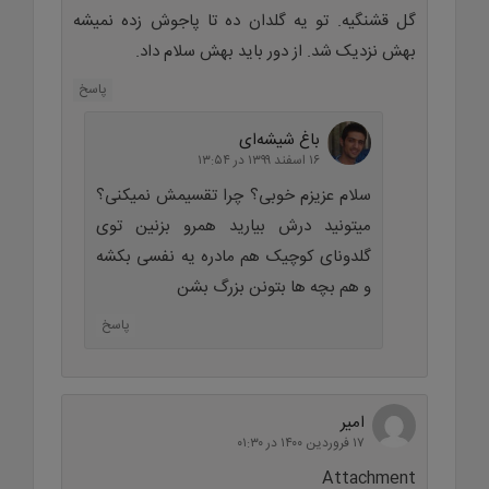
گل قشنگیه. تو یه گلدان ده تا پاجوش زده نمیشه
بهش نزدیک شد. از دور باید بهش سلام داد.
پاسخ
باغ شیشه‌ای
۱۶ اسفند ۱۳۹۹ در ۱۳:۵۴
سلام عزیزم خوبی؟ چرا تقسیمش نمیکنی؟
میتونید درش بیارید همرو بزنین توی
گلدونای کوچیک هم مادره یه نفسی بکشه
و هم بچه ها بتونن بزرگ بشن
پاسخ
امیر
۱۷ فروردین ۱۴۰۰ در ۰۱:۳۰
Attachment