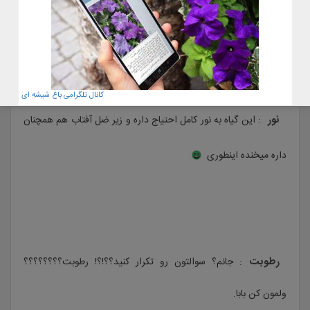
خاک
: ترکیب معمولی با زه‌کشی کامل مثلا خاک کاکتوس رو من به
همه واسه این بابا توصیه میکنم.
کانال تلگرامی باغ شیشه ای
نور
: این گیاه به نور کامل احتیاج داره و زیر ضل آفتاب هم همچنان
داره میخنده اینطوری
رطوبت
: جانم؟ سوالتون رو تکرار کنید؟؟!؟! رطوبت؟؟؟؟؟؟؟؟
ولمون کن بابا.