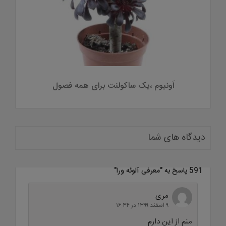
نتوس
اَونیوم ،یک ساکولنت برای همه فصول
دیدگاه های شما
591 پاسخ به "
معرفی آلوئه ورا
"
مری
۹ اسفند ۱۳۹۹ در ۱۶:۴۴
منم از این دارم