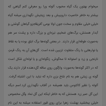
میخوام بهتون یک گیاه محبوب آلوئه ورا رو معرفی کنم گیاهی که
بیشتر به خاطر خاصیت داروییش و بعد زینتیش نگهداری میشه گیاه
خیلی خیلی مقاوم و سخت جون.اولا بومی آفریقاجزو گیاهان گوشتی و
آبدار هستش، برگ‌های ضخیم، نیزه‌ای و بزرگ داره و پشت سر هم
به‌صورت طوقه‌ای قرار دارند. در بعض گونه‌ها برگ ابلق بوده یا به نقاط
یا نوارهایی با رنگ متفاوت تزیین شده است. گل‌های آن به رنگ قرمز،
نارنجی و زرد و استوانه تا سه‌گوش، زنگوله‌ای و یا لوله‌ای شکل است
که در اکثر گونه‌ها به‌صورت واژگون روی ساقه گل‌دهنده قرار دارند.یک
گونه ی زینتی هم به نام شاخ بزی داره که نباید با این اشتباه گرفت.
آلوئه را نظیر کاکتوس باید همیشه در آفتاب نگهداری کرد.اسم دیگه
این گل صبر زرد هستش که به خاطر اینکه این گل نماد وگل مخصوص
خیلی ببخشید بهشت زهرا برای روی قبور استفاده میشه به این نام