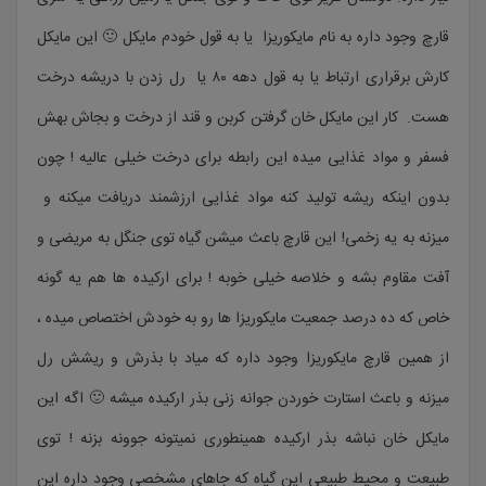
قارچ وجود داره به نام مایکوریزا یا به قول خودم مایکل 🙂 این مایکل
کارش برقراری ارتباط یا به قول دهه ۸۰ یا رل زدن با دریشه درخت
هست. کار این مایکل خان گرفتن کربن و قند از درخت و بجاش بهش
فسفر و مواد غذایی میده این رابطه برای درخت خیلی عالیه ! چون
بدون اینکه ریشه تولید کنه مواد غذایی ارزشمند دریافت میکنه و
میزنه به یه زخمی! این قارچ باعث میشن گیاه توی جنگل به مریضی و
آفت مقاوم بشه و خلاصه خیلی خوبه ! برای ارکیده ها هم یه گونه
خاص که ده درصد جمعیت مایکوریزا ها رو به خودش اختصاص میده ،
از همین قارچ مایکوریزا وجود داره که میاد با بذرش و ریشش رل
میزنه و باعث استارت خوردن جوانه زنی بذر ارکیده میشه 🙂 اگه این
مایکل خان نباشه بذر ارکیده همینطوری نمیتونه جوونه بزنه ! توی
طبیعت و محیط طبیعی این گیاه که جاهای مشخصی وجود داره این