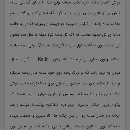
روش کشت بافت داره تکثیر میشه ولی بعد از پایان گلدهی ساقه
گلش رو از بالای پایین ترین بند یا گره اگه قیچی کنید و گلتون هم
تغذیه شده باشه از کنارش میبینید یه جوونه ای میزنه که در یه حالت
ساقه ی گل جدید هست که اگه گل باشه گیاه دیگه تا سال بعد بهتون
گل نمیده چون دیگه به قول خارجیا اگزاستد شده 🙂 ولی دریه حالت
Keiki
ممکنه بهتون بجای گل بچه بده که بهش
میگن و اجازه
میدن به مرور رشد کنه و بزرگ بشه روی خود ساقه مادر ریشه دربیاره
و بعد از ریشه زدن جدا میکنن و میزنن توی خاک ارکیده ! یه روش
دیگه برای تکیر ارکیده فالانوپسیس از طریق جوان سازی هست که
برگهای پایین میکنن و میزنن توی خزه اسفاگنوم ریشه دار میشه و بعد
ریشه دار شدن ساقه رو از بین ریشه ها کلا میبرن و قسمت بریده
شده که توی دستتون هست و الان حاوی ریشه شده رو میزنن توی