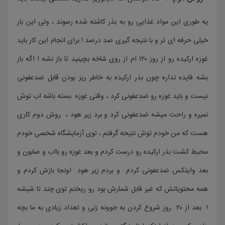
یه طوری این مواد غذایی رو به بذر کاشته شده رسوند ، ولی این بار
خیلی حرفه ای تر و با نتیجه گیری صد درصد ! برای انجام این کار باید
غوزه ارکیده رو از روز ۱۲۰ ام از روی شاخه بچینید تا باز نشه ! اگه باز
بشه فایده نداره چون بذر ارکیده به خاطر ریز بودن قابل ضدعفونی
نیست و باید غوزه رو ضدعفونی کرد ، وقتی غوزه بسته باشه اب توش
نمیره و راحت میشه ضدعفونی کرد و برد زیر هود ، روش دوم کاری
هست که من خودم توش نتیجه گرفتم ، توی آزمایشگاه شخصی خودم
محیط کشت بذر ارکیده رو درست کردم و بعد غوزه رو بااب و صابون و
بعد وایتکس ضدعفونی کردم و بردم زیر هود اونجا بازش کردم و
همه محتویاتش که غیر قابل شمارش بود رو ریختم توی چند تا شیشه
! بعد از ۲۰ روز شروع کردن به جوونه زنی و تعداد زیادی به ما بچه