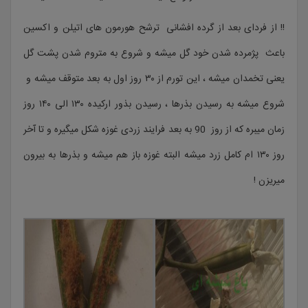
!! از فردای بعد از گرده افشانی ترشح هورمون های اتیلن و اکسین
باعث پژمرده شدن خود گل میشه و شروع به متروم شدن پشت گل
یعنی تخمدان میشه ، این تورم از ۳۰ روز اول به بعد متوقف میشه و
شروع میشه به رسیدن بذرها ، رسیدن بذور ارکیده ۱۳۰ الی ۱۴۰ روز
زمان میبره که از روز 90 به بعد فرایند زردی غوزه شکل میگیره و تا آخر
روز ۱۳۰ ام کامل زرد میشه البته غوزه باز هم میشه و بذرها به بیرون
میریزن !