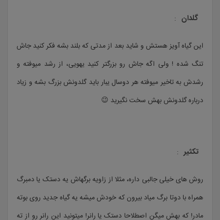
گلدان
:
این گیاه آویز هستش و شاید بعد از مدتی که بلند بشه فکر کنید جاش
تنگ شده ! ولی اگه جاش رو بزرگتر کنید یهویی، از رشد میوفته و
رشدش به تاخیر میوفته هر دوسال یبار باید گلدونش بزرگ بشه و زیاد
درباره گلدونش بهش سخت نگیرید 😉
تکثیر
:
روش های خیلی جالبی داره، مثلا از زاویه برگهاش یه دستک یا دمبرگ
همراه با دوتا برگ میاد بیرون که خودش میشه یه گیاه جدید روی بوته
مادر! که بهش میگن اصطلاحا دستک یا رانر! میتونید این رانر رو از ته