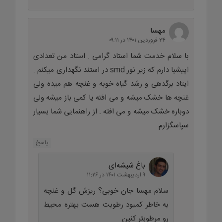
مهسا
۲۴ فروردین ۱۴۰۱ در ۰۹:۱۱
با سلام خدمت شما استاد گرامی . استاد من تعدادی
اپیشیا دارم که زیر نور smd در استند نگهداری میکنم .
ایتاد برگدهی و رشد گیاه خوبه و غنچه هم میده ولی
غنچه ها خشک میشه و می افته یا کمی باز میشه ولی
دوباره خشک میشه و می افته . از راهنمایی شما بسیار
سپاسگزارم
پاسخ
باغ شیشه‌ای
۹ اردیبهشت ۱۴۰۱ در ۱۱:۲۶
سلام مهسا جان خوبی؟ ریزش گل و غنچه
به خاطر کمبود رطوبت هست بهتره محیط
رو مرطوبتر کنین