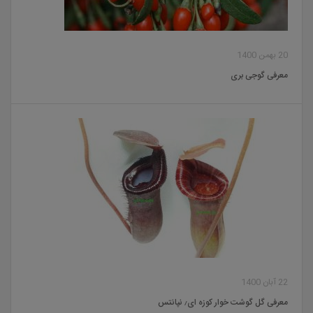
20 بهمن 1400
معرفی گوجی بری
22 آبان 1400
معرفی گل گوشت خوار کوزه ای٫ نپانتس