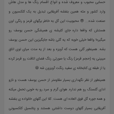
حسابی محبوب و معروف شده و انواع اقسام رنگ ها و مدل هاش
وارد کشور و مثه همین بنفشه آفریقایی تبدیل به یک کلکسیون و
صنعت شده…. 😎 محبوبیت این گل به خاطر برگهای قرمز و رنگی اون
هستش که واقعا داره جای کلیشه ی همیشگی حسن یوسف رو
میگیره! واقعا خیلی خوبه که یه گلی باشه جایگیزین این حسن یوسف
بشه. همینطور گلی هست که آویزه و بعد از یه مدت میای توی اتاق
میبینی یه (حجم قرمز) رنگ یا صورتی رنگ فضای اتاقت رو قرمز کرده
یا از طبقه ی کتابخانه ی سفید رنگت آویزون شه 😆
همینطور از نظر نگهداری بسیار مقاومتر از حسن یوسف هست و نازو
ادای گلسنگ رو هم نداره. هوای گرم و سرد رو به خوبی تحمل میکنه
و همه جوره گل فوق العاده ای هست. کلا این گلهای خانواده ی بنفشه
آفریقایی بسیار گلهای دوست داشتنی هستند و پتانسیل کلکسیونی