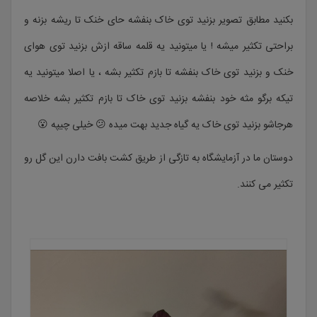
بکنید مطابق تصویر بزنید توی خاک بنفشه حای خنک تا ریشه بزنه و
براحتی تکثیر میشه ! یا میتونید یه قلمه ساقه ازش بزنید توی هوای
خنک و بزنید توی خاک بنفشه تا بازم تکثیر بشه ، یا اصلا میتونید یه
تیکه برگو مثه خود بنفشه بزنید توی خاک تا بازم تکثیر بشه خلاصه
هرجاشو بزنید توی خاک یه گیاه جدید بهت میده 😕 خیلی چیپه 😮
دوستان ما در آزمایشگاه به تازگی از طریق کشت بافت دارن این گل رو
تکثیر می کنند.