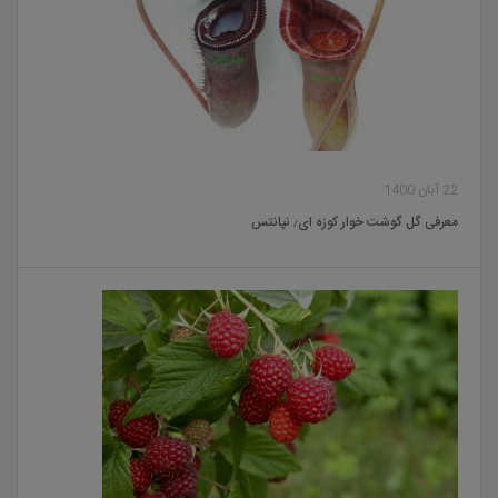
22 آبان 1400
معرفی گل گوشت خوار کوزه ای٫ نپانتس