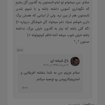
سلام. من میخوام تو ایام تابستون یه گلدون گل بخرم
که نگهداری آسونی داشته باشه و با تموم شدن
تابستون هم از بین نره. ولی از اینایی که همش برگ
دارن خوشم نمیاد دلم میخواد گل خوشگل دربیاره =(
اگه گلی باشه که نیاز به گلدون خیلی بزرگ نداشته
باشه خیلی خوب میشه آخه اتاقم کوچولوئه =)
ممنون ^_^
پاسخ
باغ شیشه ای
۱۷ خرداد ۱۳۹۵ در ۰۶:۲۱
سلام عزیزم من به شما بنفشه افریقایی و
استرپتوکارپوس رو توصیه میکنم
پاسخ
دیدگاهتان را بنویسید