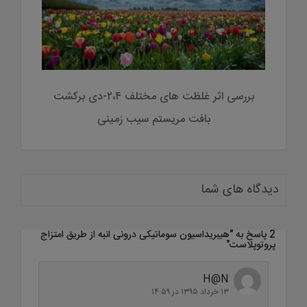
فل
بررسی اثر غلظت های مختلف ۲،۴-دی برکشت
بافت مریستم سیب زمینی
دیدگاه های شما
2 پاسخ به "
هیبریداسیون سوماتیکی درونی انبه از طریق امتزاج
پروتوپلاست
"
H@N
۱۳ خرداد ۱۳۹۵ در ۱۴:۵۹