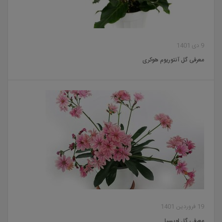
9 دی 1401
معرفی گل آنتوریوم هوکری
19 فروردین 1401
معرفی گل لویسیا