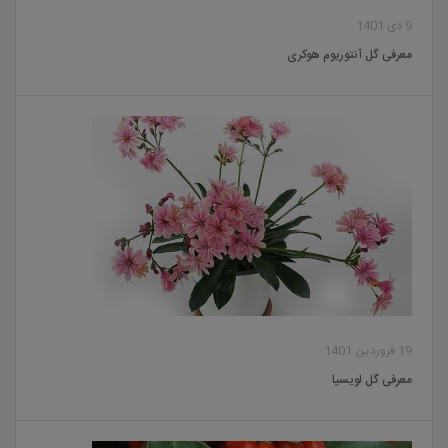
9 دی 1401
معرفی گل آنتوریوم هوکری
19 فروردین 1401
معرفی گل لویسیا