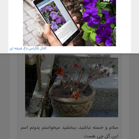
پاسخ
علیرضا
۷ آبان ۱۳۹۹ در ۱۲:۰۱
کانال تلگرامی باغ شیشه ای
Attachment
سلام و خسته نباشید، ببخشید میخواستم بدونم اسم
این گل چی هست