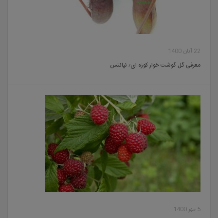
22 آبان 1400
معرفی گل گوشت خوار کوزه ای٫ نپانتس
5 مهر 1400