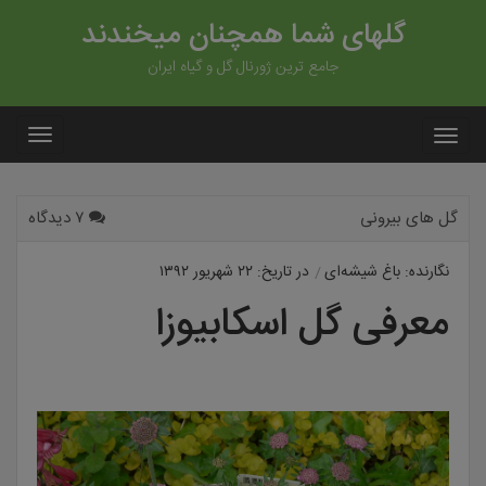
گلهای شما همچنان میخندند
جامع ترین ژورنال گل و گیاه ایران
گل های بیرونی
۷ دیدگاه
نگارنده: باغ شیشه‌ای
در تاریخ: ۲۲ شهریور ۱۳۹۲
معرفی گل اسکابیوزا