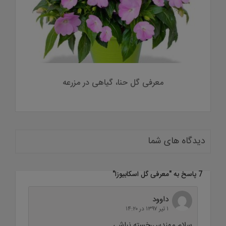
معرفی گل داوودی
معرفی گل حنا، گیا
دیدگاه های شما
7 پاسخ به "
معرفی گل اسکابیوزا
"
داوود
۱ تیر ۱۳۹۷ در ۱۴:۲۰
سلام مهندس،خسته نباشی