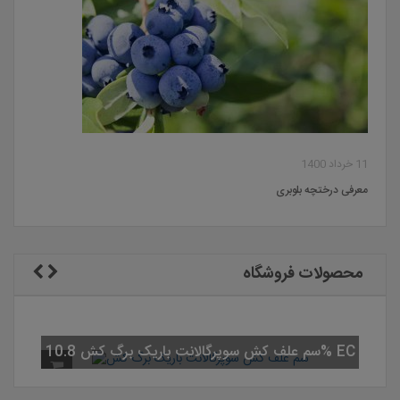
11 خرداد 1400
معرفی درختچه بلوبری
محصولات فروشگاه
 کیلویی
سم علف کش سوپرگالانت باریک برگ کش 10.8% EC