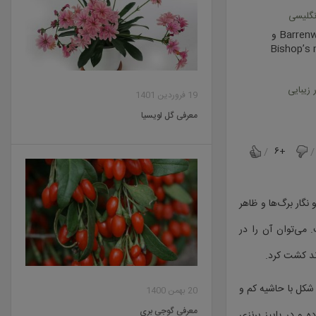
نگلیسی
Barrenwotr و
Bishop’s 
 زیبایی
19 فروردین 1401
معرفی گل لویسیا
+۶
نگار برگ‌ها و ظاهر
 می‌توان آن را در
ند کشت کرد.
شکل با حاشیه کم و
20 بهمن 1400
معرفی گوجی بری
بوده و در پاییز برنزی