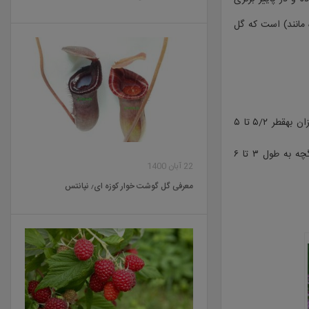
برگ (در یک چیدمان ستاره مانند) است که گل
: بومی چین، ژاپن و کره است. خزان‌دار، گل‌های آویزان بهقطر ۵/۲ تا ۵
سانتی‌متر با ترکیبی از رنگ‌هایقرمز، بنفش و سفید دارد. هر برگ به طول ۳۰ سانتی‌متر و مرکب از ۹ برگچه به طول ۳ تا ۶
22 آبان 1400
معرفی گل گوشت خوار کوزه ای٫ نپانتس