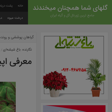
گلهای شما همچنان میخندند
خانه
پشت دریاه
جامع ترین ژورنال گل و گیاه ایران
درخت میوه
در
گیاهان پوششی و رونده
نگارنده: باغ شیشه‌ای
معرفی اپی