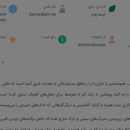
فارسی رایج
نام علمی
نام ا
اپیمدیوم
Epimedium sp
mirt
از خانواده
رنج قیمت
معیار
Berberidaceae
۰
 همیشه‌سبز یا خزان‌دار از مناطق مدیترانه‌ای تا معتدله شرق آسیا است که نقش و 
ن را به گیاه پوششی با رشد کم تا متوسط برای محل‌های کوچک تبدیل کرده است.
ری شده همراه با آزالیا، کلماتیس و دیگر گیاهانی که خاک‌های اسیدی را می‌پسند
ی زیرزمینی دمبرگ‌های سیمی و نازک خارج شده که حامل برگچه‌های چرمی قلبی 
بیش خاردار، به طول ۵/۷ سانتی‌متر است که در رشد جدیدی بهاره به رنگ صورتی متمایل به برنزی 