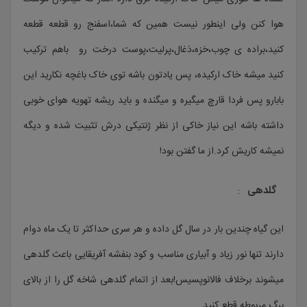
هوا کنن ولی اینطور نیست همین که شما،اسفنج رو قطعه قطعه
کنید،براده ی چوب،خزه،ذغال،پرلیت،پوست درخت رو باهم ترکیب
کنید میشه خاک ارکیده، پس یادتون باشه توی خاک باغچه نکارید این
بابارو پس فردا قارچ میگیره و میگنده و باید ریشه تهویه هوای خوبی
داشته باشه این نیاز خاکی از نظر ژنتیکی درش تثبیت شده و دیگه
نمیشه کاریش کرد.از ما گفتن بود!
گلدهی
:
این گیاه چندین بار در سال گل داده و هر سری حداکثر تا یک ماه دوام
دارند تنها نور زیاد و آبیاری مناسب و کود بنفشه آفریقایی باعث گلدهی
میشوند برخلاف فالانوپسیس!بعد از اتمام گلدهی شاخه گل را از بالای
برگ مربوطه قطع کنید.