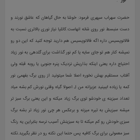
نور
:
حضرت سهراب سپهری فرمود: خوشا به حال گیاهان که عاشق نورند و
دست منبسط نور روی شانه انهاست.کاتلیا نیاز نوری بالاتری نسبت به
فالانوپسیس داره اگه فالانوپسیس هم دارید توجه کنید که این دو رو
نمیشه کنار هم تو جای سایه یا کم نور گذاشت برای گلدهی به نور زیاد
احتیاج داره یعنی اینکه بذاریش نزدیک پنره جنوبی یا روبه قبله ولی
آفتاب مستقیم بهش نخوره اصلا شما میتونید از روی برگ بفهمی نور
کمه یا زیاده !ببینید عزیزانه من J اصولا گیاه وقتی نورش کم بشه میاد
تعداد سبزینه ی خودشو توی برگ زیاد میکنه و این یعنی برگ سبز تر
میشه سبزیش به تیره میزنه و برعکس هر چی نور زیاد تر بشه برگ
سبزی خودش رو کم میکنه تا به سبزینش آسیب نرسه بنابراین یه رنگ
سبز معمولی برای برگ کافیه پس حتما این نکته رو در نظر بگیرید.نکته