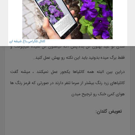
درجه برسه! و این دما یعنی هوای خنک نه سرد. ما معمولا توی راه پله
یا انباری این هوا رو در زمستون داریم . ومیذاریمش توی راه پله که
هم هوای خنک بخوره و بفهمه زمستون اومده و هم تابش نور بهش تو
شب کمتر میشه و گیاه میره برای خواب زمستانی تا بتونه بعد از بیدار
کانال تلگرامی باغ شیشه ای
شدن تو عید بهتون گل بده.پس اگه گیاهتون گل نمیده هیچوقت و
فقط برگ میده بدونید باید این نکته رو بهش عمل کنید..
دراین بین البته همه کاتلیاها یکجور عمل نمیکنند ، میشه گفت
کاتلیاهای زرد رنگ بیشتر از سرما تنفر دارند در صورتی که قرمز رنگ ها
هوای کمی خنک رو ترجیح میدن
تعویض گلدان: