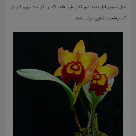
مثل تصویر قرار بدید دور گلدونش. فقط اگه رو گل بود ،روی گلهاش
آب نپاشید.تا گلتون خراب نشه.