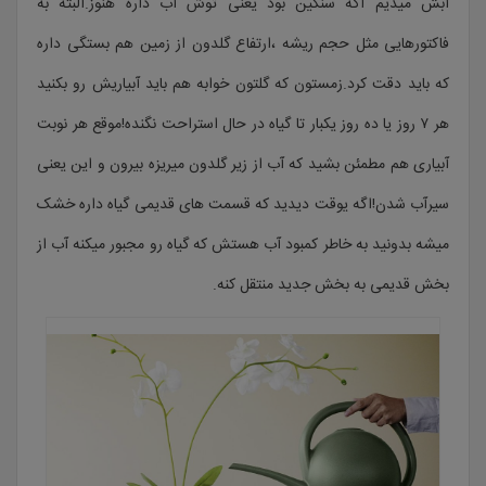
آبش میدیم اگه سنگین بود یعنی توش آب داره هنوز.البته به
فاکتورهایی مثل حجم ریشه ،ارتفاع گلدون از زمین هم بستگی داره
که باید دقت کرد.زمستون که گلتون خوابه هم باید آبیاریش رو بکنید
هر ۷ روز یا ده روز یکبار تا گیاه در حال استراحت نگنده!موقع هر نوبت
آبیاری هم مطمئن بشید که آب از زیر گلدون میریزه بیرون و این یعنی
سیرآب شدن!اگه یوقت دیدید که قسمت های قدیمی گیاه داره خشک
میشه بدونید به خاطر کمبود آب هستش که گیاه رو مجبور میکنه آب از
بخش قدیمی به بخش جدید منتقل کنه.