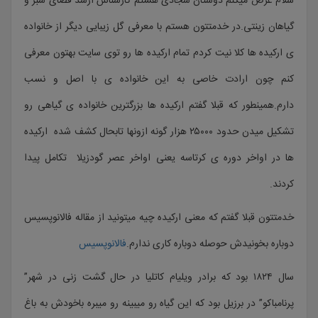
سلام عرض میکنم دوستان سجادی هستم کارشناس ارشد فضای سبز و
گیاهان زینتی.در خدمتتون هستم با معرفی گل زیبایی دیگر از خانواده
ی ارکیده ها کلا نیت کردم تمام ارکیده ها رو توی سایت بهتون معرفی
کنم چون ارادت خاصی به این خانواده ی با اصل و نسب
دارم.همینطور که قبلا گفتم ارکیده ها بزرگترین خانواده ی گیاهی رو
تشکیل میدن حدود ۲۵۰۰۰ هزار گونه ازونها تابحال کشف شده ارکیده
ها در اواخر دوره ی کرتاسه یعنی اواخر عصر گودزیلا تکامل پیدا
کردند.
خدمتتون قبلا گفتم که معنی ارکیده چیه میتونید از مقاله فالانوپسیس
دوباره بخونیدش حوصله دوباره کاری ندارم.
فالانوپسیس
سال ۱۸۲۴ بود که برادر ویلیام کاتلیا در حال گشت زنی در شهر”
پرنامباکو” در برزیل بود که این گیاه رو میبینه رو میبره باخودش به باغ