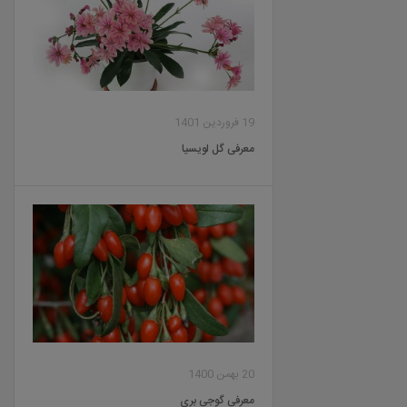
19 فروردین 1401
معرفی گل لویسیا
20 بهمن 1400
معرفی گوجی بری