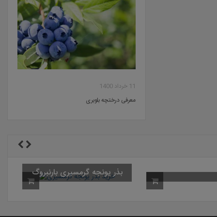
11 خرداد 1400
معرفی درختچه بلوبری
بذر یونجه گرمسی
ریک