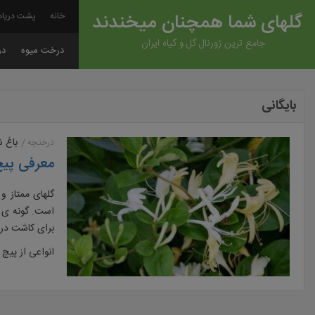
گلهای شما همچنان میخندند
خانه
پشت دریاه
جامع ترین ژورنال گل و گیاه ایران
درخت میوه
در
بایگانی
باغ 
درختچه
معرفی پیچ
گلهای ممتاز و
برای کاشت در
انواعی از پیچ 