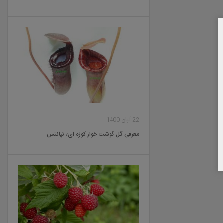
22 آبان 1400
معرفی گل گوشت خوار کوزه ای٫ نپانتس