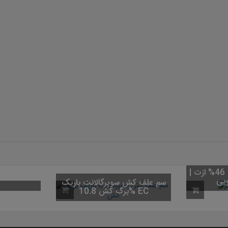
کود اوره (کود شکری) 46% ازت |
کیسه 50 کیلویی
سم علف کش سوپرگالانت با
برگ کش 10.8% EC