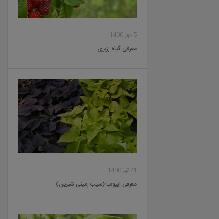
5 مهر 1400
معرفی گیاه رزبری
21 تیر 1400
معرفی ایپومیا (سیب زمینی شیرین)