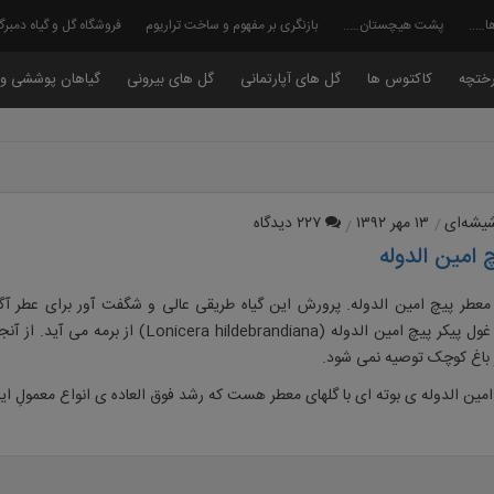
ا…..
پشت هیچستان…..
بازنگری بر مفهوم و ساخت تراریوم
فروشگاه گل و گیاه دمبر
ختچه
کاکتوس ها
گل های آپارتمانی
گل های بیرونی
گیاهان پوششی و 
شیشه‌ای
۱۳ مهر ۱۳۹۲
۲۲۷ دیدگاه
 امین الدوله
 معطر پیچ امین الدوله. پرورش این گیاه طریقی عالی و شگفت آور برای عطر آگ
است. گونه ی غول پیکر پیچ امین الدوله (era hildebrandiana
 باغ کوچک توصیه نمی شود.
امین الدوله ی بوته ای با گلهای معطر هست که رشد فوق العاده ی انواع معمولِ ای