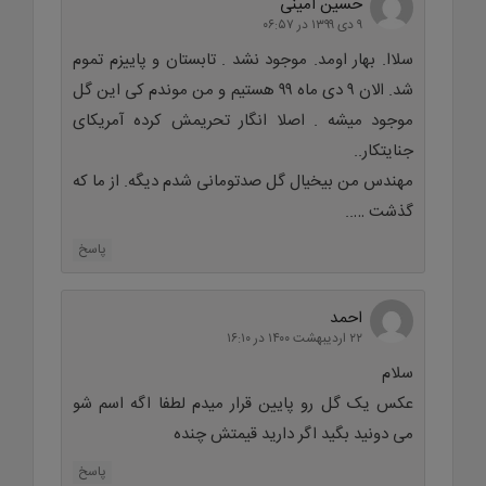
حسین امینی
۹ دی ۱۳۹۹ در ۰۶:۵۷
سلاا. بهار اومد. موجود نشد . تابستان و پاییزم تموم
شد. الان ۹ دی ماه ۹۹ هستیم و من موندم کی این گل
موجود میشه . اصلا انگار تحریمش کرده آمریکای
جنایتکار..
مهندس من بیخیال گل صدتومانی شدم دیگه. از ما که
گذشت …..
پاسخ
احمد
۲۲ اردیبهشت ۱۴۰۰ در ۱۶:۱۰
سلام
عکس یک گل رو پایین قرار میدم لطفا اگه اسم شو
می دونید بگید اگر دارید قیمتش چنده
پاسخ