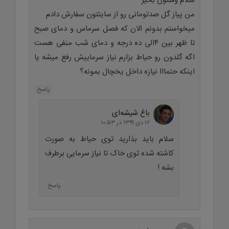
سلام وقتتون بخیر
من پیاز گل صدتومانی رو از سایتتون سفارش دادم
میخواستم بدونم الان که فصل سرماس و دمای صبح
تا ظهر بین ۴الی ده درجه و دمای شب منفی هست
اگه گلدون رو حیاط بزارم نیاز سرماییش رفع میشه یا
اینکه حتمااا نیازه داخل یخچال بمونه؟
پاسخ
باغ شیشه‌ای
۱۲ دی ۱۳۹۹ در ۱۰:۵۳
سلام باید بذارید توی حیاط به صورت
کاشته شده توی خاک تا نیاز سرمایی برطرف
بشه !
پاسخ