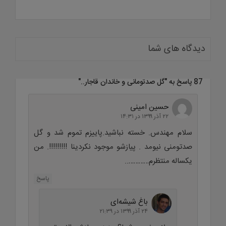
دیدگاه های شما
87 پاسخ به "
گل صدتومانی و خاندان قاجار..
"
حسین امینی
۲۲ آذر ۱۳۹۹ در ۱۴:۳۱
سلام مهندس. خسته نباشید.پاییزم تموم شد و گل
صدتومنی نیومد . پیازشو موجود نکردینا !!!!!!!!!. من
یکساله منتظرم…………..
پاسخ
باغ شیشه‌ای
۲۴ آذر ۱۳۹۹ در ۲۱:۳۹