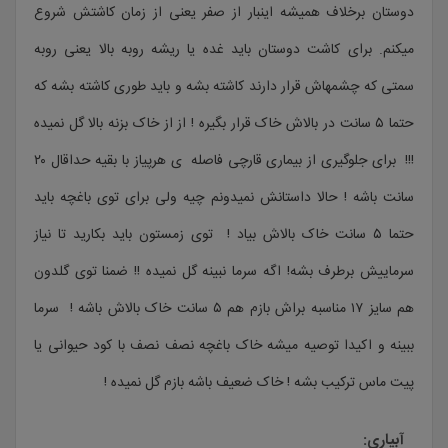
دوستان برخلاف همیشه اینبار از صفر یعنی از زمان کاشتش شروع
میکنم. برای کاشت دوستان باید غده یا ریشه روبه بالا یعنی روبه
سمتی که چشمهاش قرار دارند کاشته بشه و باید طوری کاشته بشه که
حتما ۵ سانت در بالاش خاک قرار بگیره ! از از خاک بزنه بالا گل نمیده
!!! برای جلوگیری از بیماری قارچی فاصله ی هرپیاز با بقیه حداقال ۲۰
سانت باشه ! حالا داستانش نمیدونم چیه ولی برای توی باغچه باید
حتما ۵ سانت خاک بالاش بیاد ! توی زمستون باید بکارید تا نیاز
سرماییش برطرف بشه! اگه سرما نبینه گل نمیده !! ضمنا توی گلدون
هم سایز ۱۷ مناسبه براش بازم هم ۵ سانت خاک بالاش باشه ! سرما
ببینه و اکیدا توصیه میشه خاک باغچه نصف نصف با کود حیوانی یا
پیت ماس ترکیب بشه ! خاک ضعیف باشه بازم گل نمیده !
آبیاری: