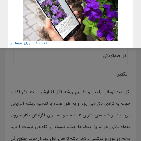
کانال تلگرامی باغ شیشه ای
گل صدتومانی
تکثیر:
گل صد تومانی با بذر و تقسیم ریشه قابل افزایش است. بذر اغلب
جهت به نژادی بکار می رود و به طور عمده با تقسیم ریشه افزایش
می یابد. ریشه های دارای ۲ تا ۵ جوانه، برای افزایش بکار میرود.
تعداد بالای جوانه یا اصطلاحا چشم نشونه ی گلدهی نیست ! باید
ساقه ی قوی و درشتی داشته باشه تا سال اول بعد از خرید بهتون گل