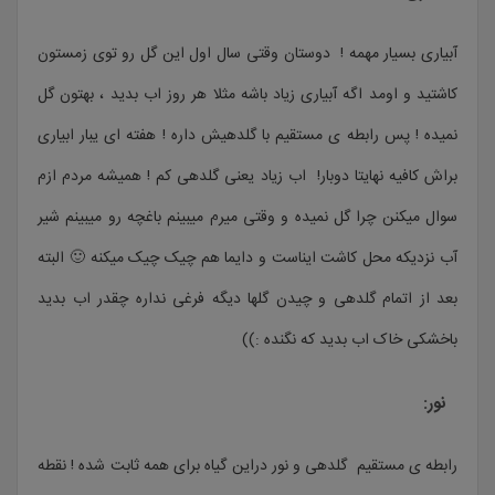
آبیاری بسیار مهمه ! دوستان وقتی سال اول این گل رو توی زمستون
کاشتید و اومد اگه آبیاری زیاد باشه مثلا هر روز اب بدید ، بهتون گل
نمیده ! پس رابطه ی مستقیم با گلدهیش داره ! هفته ای یبار ابیاری
براش کافیه نهایتا دوبار! اب زیاد یعنی گلدهی کم ! همیشه مردم ازم
سوال میکنن چرا گل نمیده و وقتی میرم میبینم باغچه رو میبینم شیر
آب نزدیکه محل کاشت ایناست و دایما هم چیک چیک میکنه 🙂 البته
بعد از اتمام گلدهی و چیدن گلها دیگه فرغی نداره چقدر اب بدید
باخشکی خاک اب بدید که نگنده :))
نور:
رابطه ی مستقیم گلدهی و نور دراین گیاه برای همه ثابت شده ! نقطه