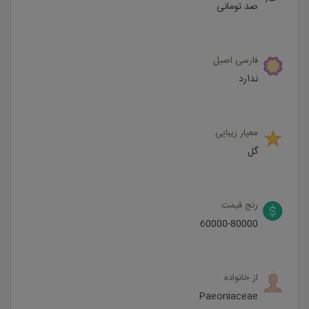
صد تومانی
فارسی اصیل
ندارد
معیار زیبایی
گل
رنج قیمت
60000-80000
از خانواده
Paeoniaceae