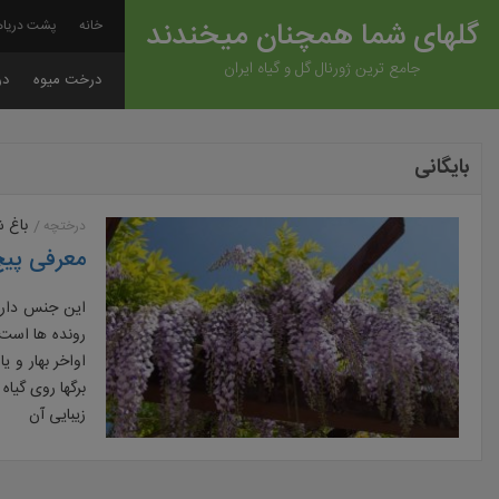
گلهای شما همچنان میخندند
خانه
پشت دریاه
جامع ترین ژورنال گل و گیاه ایران
درخت میوه
در
بایگانی
باغ 
درختچه
معرفی پیچ
رونده ها است.
اواخر بهار و ی
برگها روی گیاه
زیبایی آن