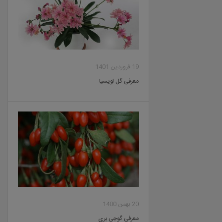
19 فروردین 1401
معرفی گل لویسیا
20 بهمن 1400
معرفی گوجی بری