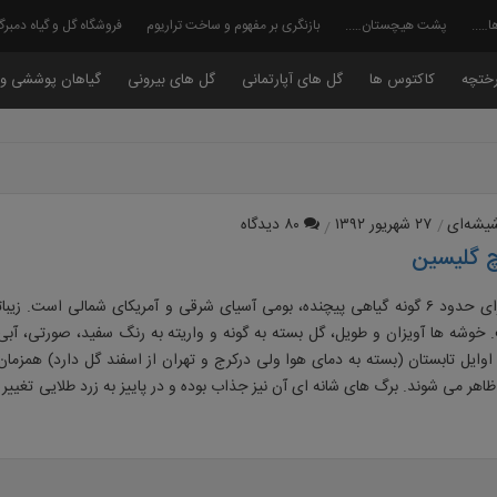
ا…..
پشت هیچستان…..
بازنگری بر مفهوم و ساخت تراریوم
فروشگاه گل و گیاه دمبر
ختچه
کاکتوس ها
گل های آپارتمانی
گل های بیرونی
گیاهان پوششی و 
شیشه‌ای
۲۷ شهریور ۱۳۹۲
۸۰ دیدگاه
 گلیسین
این جنس دارای حدود ۶ گونه گیاهی پیچنده، بومی آسیای شرقی و آمریکای شمالی است. زی
 خوشه ها آویزان و طویل، گل بسته به گونه و واریته به رنگ سفید، صورتی، آبی
ا اوایل تابستان (بسته به دمای هوا ولی درکرج و تهران از اسفند گل دارد) همزمان
 ظاهر می شوند. برگ های شانه ای آن نیز جذاب بوده و در پاییز به زرد طلایی تغیی