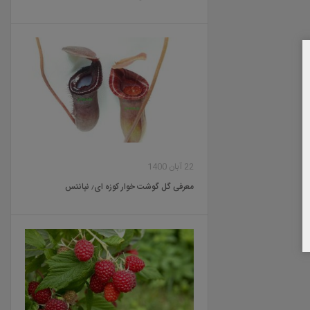
22 آبان 1400
معرفی گل گوشت خوار کوزه ای٫ نپانتس