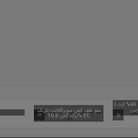
کود اوره (کود شکری) 46% ازت |
سم علف کش سوپرگالانت باریک
برگ کش 10.8% EC