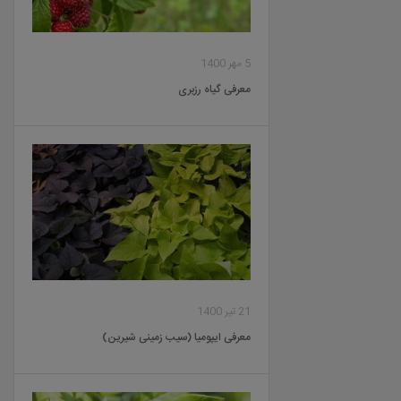
5 مهر 1400
معرفی گیاه رزبری
21 تیر 1400
معرفی ایپومیا (سیب زمینی شیرین)