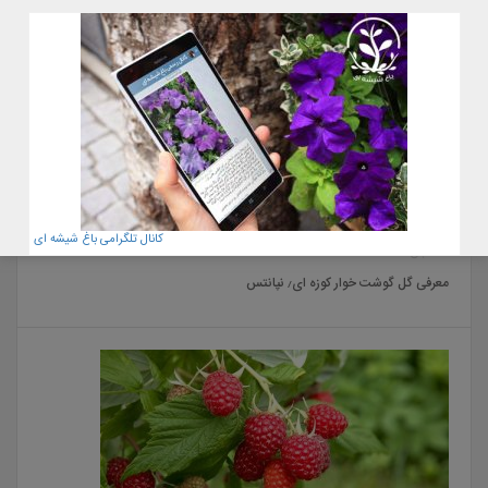
کانال تلگرامی باغ شیشه ای
22 آبان 1400
معرفی گل گوشت خوار کوزه ای٫ نپانتس