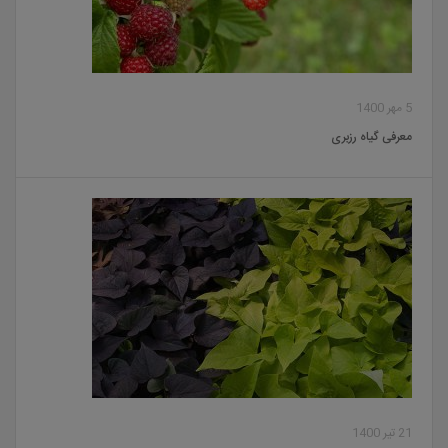
5 مهر 1400
معرفی گیاه رزبری
21 تیر 1400