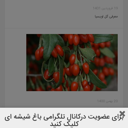
19 فروردین 1401
معرفی گل لویسیا
20 بهمن 1400
معرفی گوجی بری
برای عضویت دركانال تلگرامی باغ شیشه ای
کلیک کنید