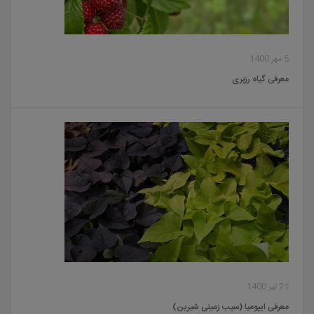
5 مهر 1400
معرفی گیاه رزبری
21 تیر 1400
معرفی ایپومیا (سیب زمینی شیرین)