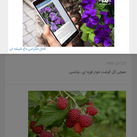
کانال تلگرامی باغ شیشه ای
22 آبان 1400
معرفی گل گوشت خوار کوزه ای٫ نپانتس