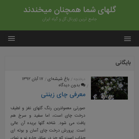
گلهای شما همچنان میخندند
جامع ترین ژورنال گل و گیاه ایران
بایگانی
باغ شیشه‌ای
۱۷ آبان ۱۳۹۲
درختچه
بدون دیدگاه
معرفی چای زینتی
صورتی معمولترین رنگ گلهای نغز و لطیف
درخت چای است، اما سفید و سرخ هم
یافت می شود. شاخه گلها بریده آن عالی
است. پرورش درخت چای آسان و بوته ای
جذاب است که جز در مناق حاره نو و نمای