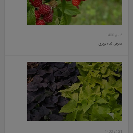
5 مهر 1400
معرفی گیاه رزبری
21 تیر 1400