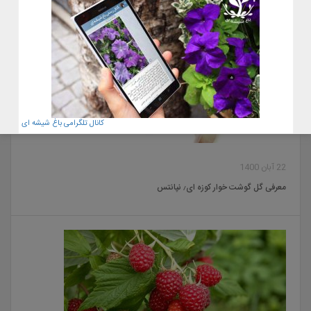
کانال تلگرامی باغ شیشه ای
22 آبان 1400
معرفی گل گوشت خوار کوزه ای٫ نپانتس