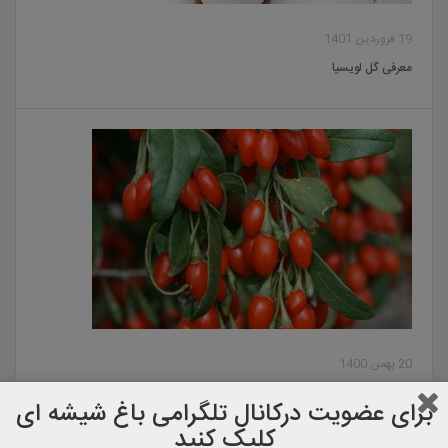
19 فروردین 1401
معرفی گل لویسیا
20 بهمن 1400
معرفی گوجی بری
برای عضویت دركانال تلگرامی باغ شیشه ای
کلیک کنید