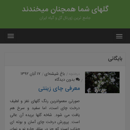
گلهای شما همچنان میخندند
جامع ترین ژورنال گل و گیاه ایران
بایگانی
باغ شیشه‌ای
۱۷ آبان ۱۳۹۲
درختچه
بدون دیدگاه
معرفی چای زینتی
صورتی معمولترین رنگ گلهای نغز و لطیف
درخت چای است، اما سفید و سرخ هم
یافت می شود. شاخه گلها بریده آن عالی
است. پرورش درخت چای آسان و بوته ای
جذاب است که جز در مناق حاره نو و نمای