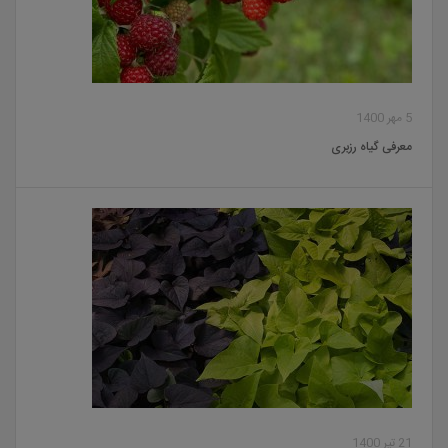
5 مهر 1400
معرفی گیاه رزبری
21 تیر 1400