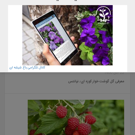
کانال تلگرامی باغ شیشه ای
22 آبان 1400
معرفی گل گوشت خوار کوزه ای٫ نپانتس