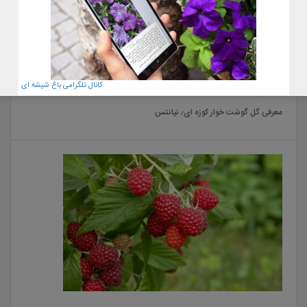
کانال تلگرامی باغ شیشه ای
22 آبان 1400
معرفی گل گوشت خوار کوزه ای٫ نپانتس