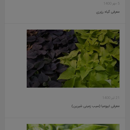
5 مهر 1400
معرفی گیاه رزبری
21 تیر 1400
معرفی ایپومیا (سیب زمینی شیرین)