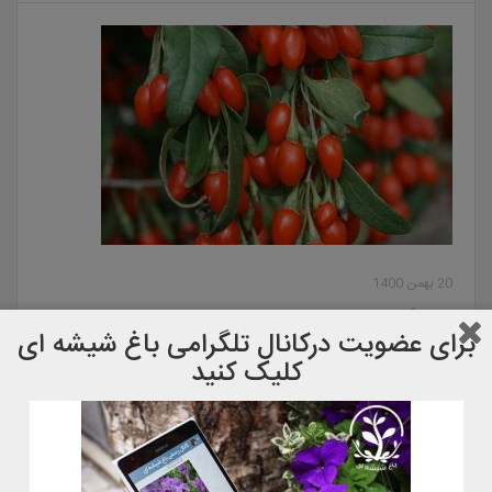
20 بهمن 1400
معرفی گوجی بری
برای عضویت دركانال تلگرامی باغ شیشه ای
کلیک کنید