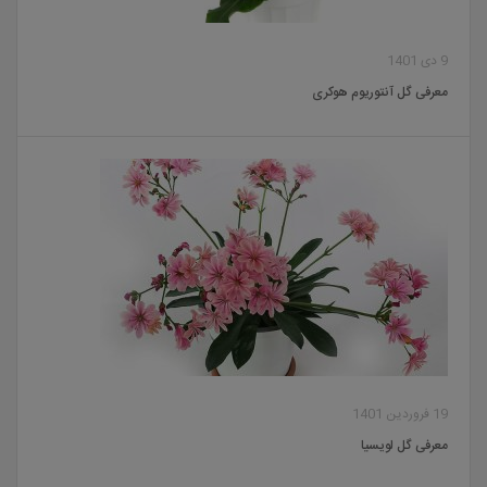
9 دی 1401
معرفی گل آنتوریوم هوکری
19 فروردین 1401
معرفی گل لویسیا