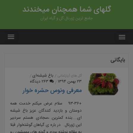
گلهای شما همچنان میخندند
جامع ترین ژورنال گل و گیاه ایران
بایگانی
باغ شیشه‌ای
گل های آپارتمانی
۲۳ بهمن ۱۳۹۴
۲۶۳ دیدگاه
معرفی ونوس حشره خوار
+۹۳-۳۶ سلام عرض میکنم خدمت همه
دوستان و بازدید کنندگان عزیز باغ شیشه
ای…..بنده کمترین ،سجادی هستم سردبیر
این ژورنال. در باره ی گیاهان گوشتخوار قبلا
یه مقاله نوشته بودم و گونه های مهمشون رو