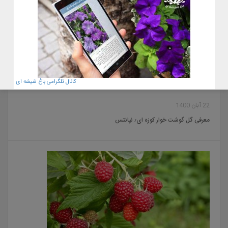
کانال تلگرامی باغ شیشه ای
22 آبان 1400
معرفی گل گوشت خوار کوزه ای٫ نپانتس