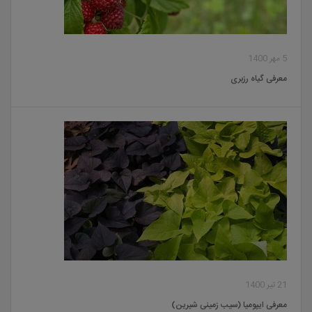
5 مهر 1400
معرفی گیاه رزبری
21 تیر 1400
معرفی ایپومیا (سیب زمینی شیرین)