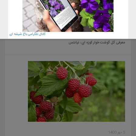
22 آبان 1400
کانال تلگرامی باغ شیشه ای
معرفی گل گوشت خوار کوزه ای٫ نپانتس
5 مهر 1400