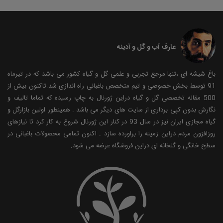
عارف آب و گل و آدینه
باغ شیشه ای ،تنها مرجع تجربی و علمی گل و گیاه کشور می باشد که در تیرماه
91 توسط بخش خصوصی و تیم متخصص باغبانی راه اندازی شد.تاکنون بیش از
500 مقاله تخصصی گل و گیاه دراین ژورنال به چاپ رسیده که تماما تالیف و
نگارش بدون کپی برداری از سایت های دیگر می باشد . همینطور اولین بازارگل و
گیاه مجازی ایران نیز در سال 93 در کنار این ژورنال شروع به کار کرد تا نیازهای
روزافزون مردم دراین زمینه را براورده سازد . اکنون تمامی محصولات باغبانی در
سطح خانگی و گلخانه ای دراین فروشگاه عرضه می شود.