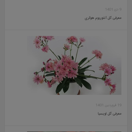
9 دی 1401
معرفی گل آنتوریوم هوکری
19 فروردین 1401
معرفی گل لویسیا