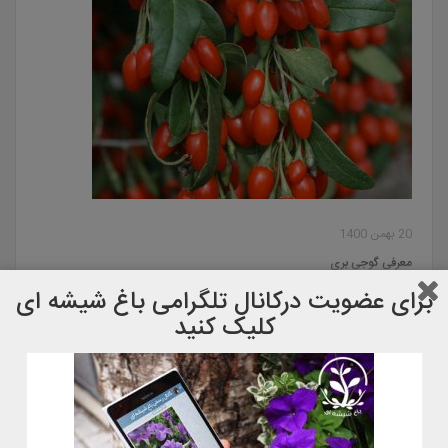
20 بهمن 1400
معرفی گوجی بری
برای عضویت دركانال تلگرامی باغ شیشه ای
کلیک کنید