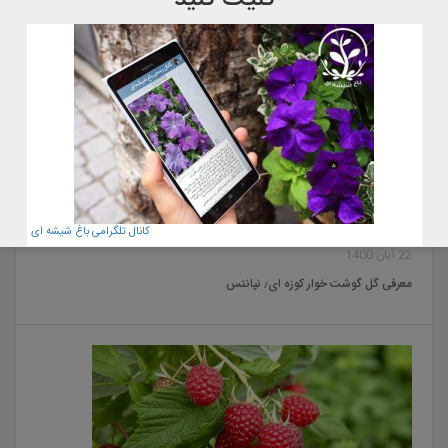
کانال تلگرامی باغ شیشه ای
22 آبان 1400
معرفی گل گوشت خوار کوزه ای٫ نپانتس