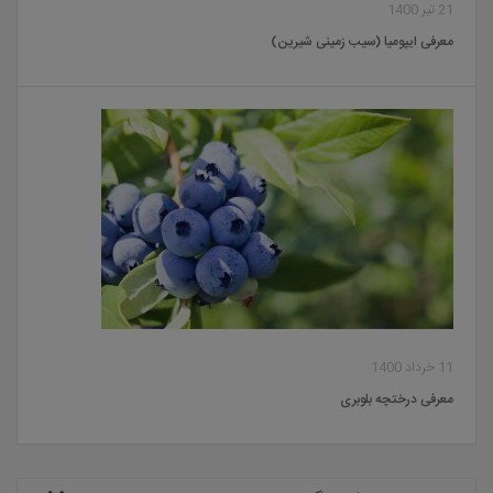
21 تیر 1400
معرفی ایپومیا (سیب زمینی شیرین)
11 خرداد 1400
معرفی درختچه بلوبری