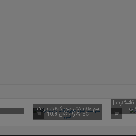
کود اوره (کود شکری) 46% ازت |
سم علف کش سوپرگالانت باریک
برگ کش 10.8% EC