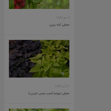
5 مهر 1400
معرفی گیاه رزبری
21 تیر 1400
معرفی ایپومیا (سیب زمینی شیرین)