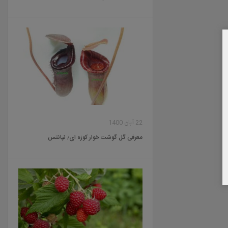
22 آبان 1400
معرفی گل گوشت خوار کوزه ای٫ نپانتس