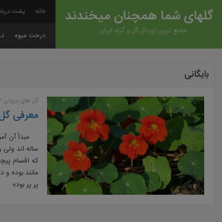
گلهای شما همچنان میخندند
خانه
پشت دریاه
جامع ترین ژورنال گل و گیاه ایران
درخت میوه
در
بایگانی
گل های بیرونی
معرفی گل 
مبدأ آن آمریک
ساله اند ولی ر
که اقسام پیچن
مانند بوده و 
پر پر بوده