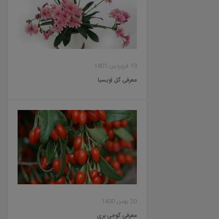
19 فروردین 1401
معرفی گل لویسیا
20 بهمن 1400
معرفی گوجی بری