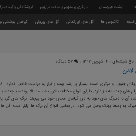
ا…..
پشت هیچستان…..
بازنگری بر مفهوم و ساخت تراریوم
فروشگاه گل و گیاه دمبر
ختچه
کاکتوس ها
گل های آپارتمانی
گل های بیرونی
گیاهان پوششی و 
باغ شیشه‌ای
۱۴ شهریور ۱۳۹۲
۵۷ دیدگاه
لادن
ای جنوبی و مرکزی است. بسیار پر رشد بوده و نیاز به مراقبت خاصی ندارد. ا
قم های چندساله نیز دارد. دارای انواع مختلف بالارونده، نیمه بالا رونده، پیچنده، پا
ده آن با دمبرگ های خود به دور گیاهان مجاور خود می پیچند. برگ های گرد ی
دمبرگ به وسط پهنک وصل می شود. در بعضی انواع آن برگ ها ابلق است. گل ها 