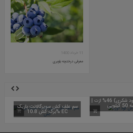
11 خرداد 1400
معرفی درختچه بلوبری
کود اوره (کود شکری) 46% ازت |
کیلویی
سم علف کش سوپرگالانت باریک
برگ کش 10.8% EC