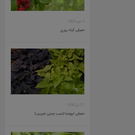
5 مهر 1400
معرفی گیاه رزبری
21 تیر 1400
معرفی ایپومیا (سیب زمینی شیرین)