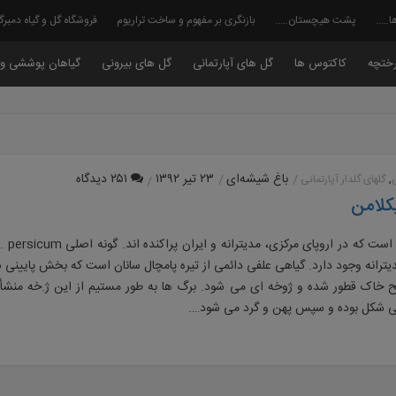
ا…..
پشت هیچستان…..
بازنگری بر مفهوم و ساخت تراریوم
فروشگاه گل و گیاه دمبر
ختچه
کاکتوس ها
گل های آپارتمانی
گل های بیرونی
گیاهان پوششی و 
,
باغ شیشه‌ای
۲۳ تیر ۱۳۹۲
۲۵۱ دیدگاه
گلهای گلدار آپارتمانی
کلامن
ترانه وجود دارد. گیاهی علفی دائمی از تیره پامچال سانان است که بخش پایینی س
 خاک قطور شده و ژوخه ای می شود. برگ ها به طور مستیم از این ژ.خه منشأ 
غی شکل بوده و سپس پهن و گرد می شود….