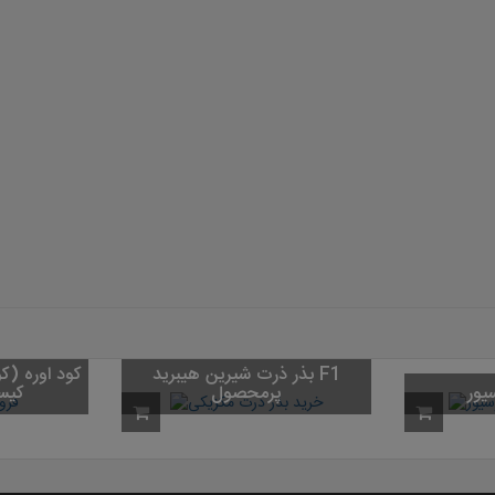
بذر ذرت شیرین هیبرید F1
یور
پرمحصول
کیسه 50 