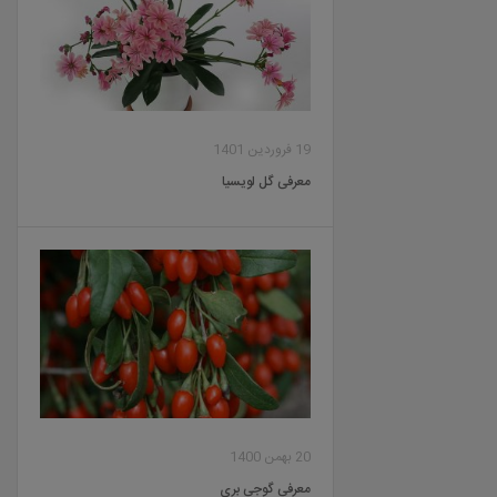
19 فروردین 1401
معرفی گل لویسیا
20 بهمن 1400
معرفی گوجی بری