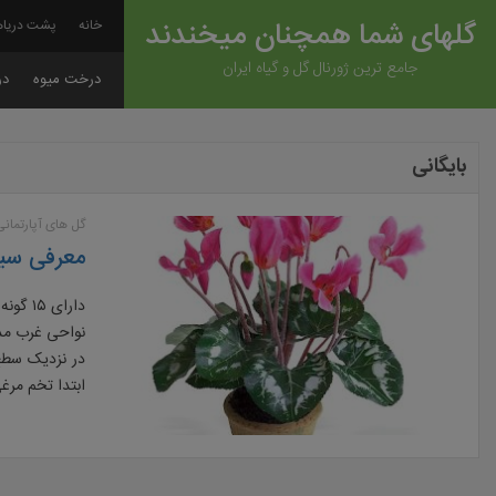
گلهای شما همچنان میخندند
خانه
پشت دریاه
جامع ترین ژورنال گل و گیاه ایران
درخت میوه
در
بایگانی
گل های آپارتمانی
معرفی سی
نواحی غرب مدی
در نزدیک سطح
ابتدا تخم مر