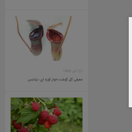
22 آبان 1400
معرفی گل گوشت خوار کوزه ای٫ نپانتس