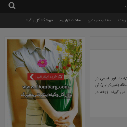
گ
رونده
مطالب خواندنی
ساخت تراریوم
فروشگاه گل و گیاه
دارای ۱۵ گونه است که در اروپای مرکزی، مدیترانه و ایران پراکنده اند. گونه اصلی C. persicum، به طور طبیعی در
اقه (هیپوکوتیل) آن
می گیرند. ژوخه در