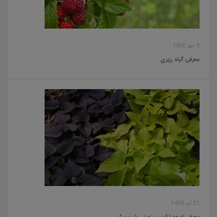
5 مهر 1400
معرفی گیاه رزبری
21 تیر 1400