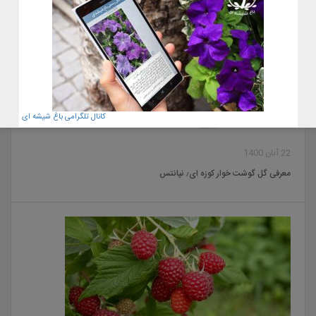
کانال تلگرامی باغ شیشه ای
22 آبان 1400
معرفی گل گوشت خوار کوزه ای٫ نپانتس