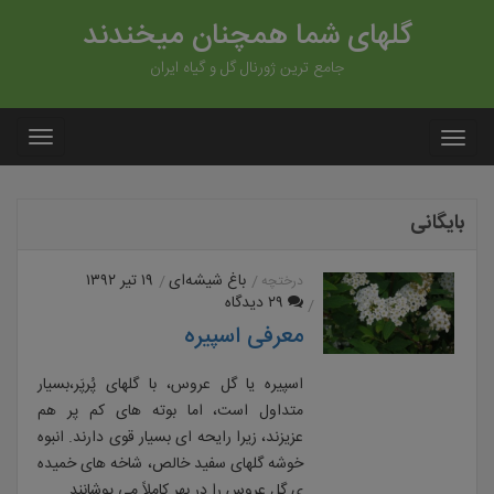
گلهای شما همچنان میخندند
جامع ترین ژورنال گل و گیاه ایران
بایگانی
باغ شیشه‌ای
۱۹ تیر ۱۳۹۲
درختچه
۲۹ دیدگاه
معرفی اسپیره
اسپیره یا گل عروس، با گلهای پُرپَر،بسیار
متداول است، اما بوته های کم پر هم
عزیزند، زیرا رایحه ای بسیار قوی دارند. انبوه
خوشه گلهای سفید خالص، شاخه های خمیده
ی گل عروس را در بهر کاملاً می پوشانند.