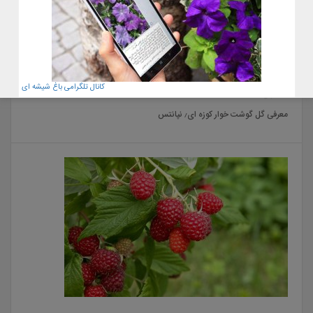
کانال تلگرامی باغ شیشه ای
22 آبان 1400
معرفی گل گوشت خوار کوزه ای٫ نپانتس