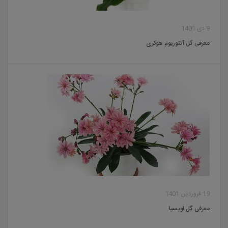
9 دی 1401
معرفی گل آنتوریوم هوکری
19 فروردین 1401
معرفی گل لویسیا