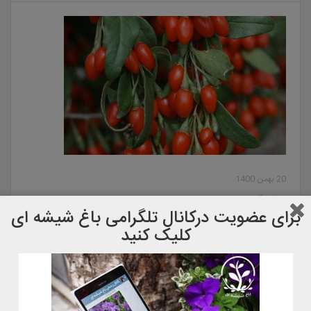
20 بهمن 1400
معرفی گوجی بری
برای عضویت دركانال تلگرامی باغ شیشه ای
کلیک کنید