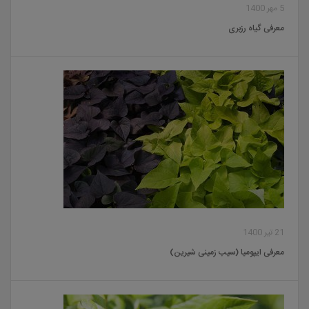
5 مهر 1400
معرفی گیاه رزبری
21 تیر 1400
معرفی ایپومیا (سیب زمینی شیرین)