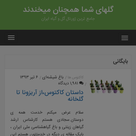
گلهای شما همچنان میخندند
جامع ترین ژورنال گل و گیاه ایران
بایگانی
باغ شیشه‌ای
۶ تیر ۱۳۹۳
کاکتوس ها
۱,۹۸۱ دیدگاه
داستان کاکتوس،از آریزونا تا
گلخانه
سلام عرض میکنم خدمت همه ی
دوستان.سجادی هستم کارشناس ارشد
گیاهان زینتی و باغ گیاهشناسی ملی ایران ،
بایک مقاله ی دیگه در خدمتتون هستم این