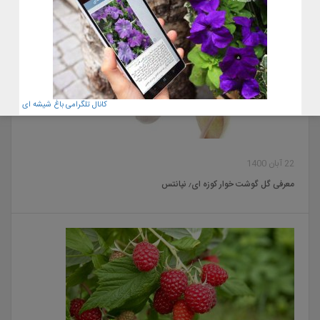
کانال تلگرامی باغ شیشه ای
22 آبان 1400
معرفی گل گوشت خوار کوزه ای٫ نپانتس