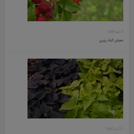
5 مهر 1400
معرفی گیاه رزبری
21 تیر 1400