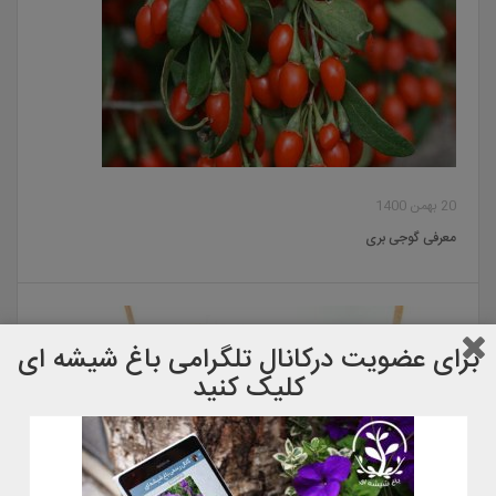
20 بهمن 1400
معرفی گوجی بری
برای عضویت دركانال تلگرامی باغ شیشه ای
کلیک کنید