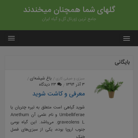
گلهای شما همچنان میخندند
جامع ترین ژورنال گل و گیاه ایران
بایگانی
باغ شیشه‌ای
سبزی و صیفی کاری
۳ آذر ۱۳۹۴
۲۳ دیدگاه
معرفی و کاشت شوید
شوید گیاهی است متعلق به تیره چتریان یا
Umbelliferae و نام علمی آن Anethum
graveolens L. می‌باشد. این گیاه بومی
جنوب اروپا بوده، یکی از سبزی‌های فصل
خنک….