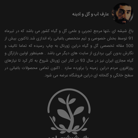
عارف آب و گل و آدینه
باغ شیشه ای ،تنها مرجع تجربی و علمی گل و گیاه کشور می باشد که در تیرماه
91 توسط بخش خصوصی و تیم متخصص باغبانی راه اندازی شد.تاکنون بیش از
500 مقاله تخصصی گل و گیاه دراین ژورنال به چاپ رسیده که تماما تالیف و
نگارش بدون کپی برداری از سایت های دیگر می باشد . همینطور اولین بازارگل و
گیاه مجازی ایران نیز در سال 93 در کنار این ژورنال شروع به کار کرد تا نیازهای
روزافزون مردم دراین زمینه را براورده سازد . اکنون تمامی محصولات باغبانی در
سطح خانگی و گلخانه ای دراین فروشگاه عرضه می شود.