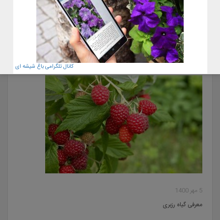
22 آبان 1400
معرفی گل گوشت خوار کوزه ای٫ نپانتس
کانال تلگرامی باغ شیشه ای
5 مهر 1400
معرفی گیاه رزبری