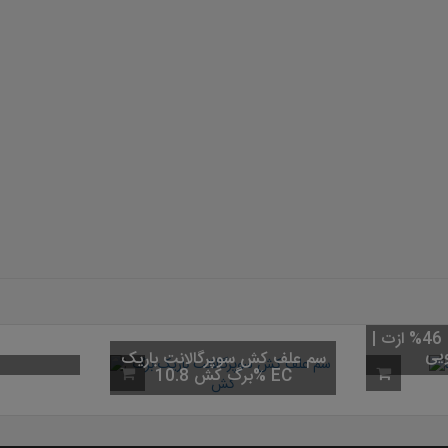
 F1
کود اوره (کود شکری) 46% ازت |
کیسه 50 کیلویی
سم علف کش سوپ
برگ کش 10.8% EC