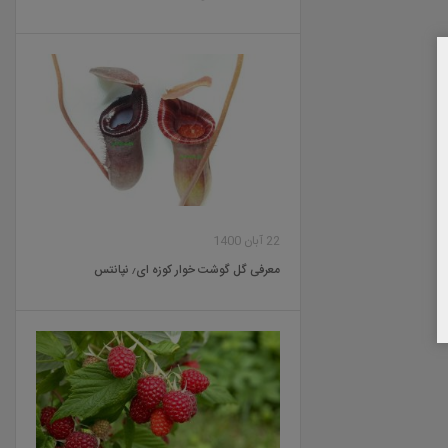
22 آبان 1400
معرفی گل گوشت خوار کوزه ای٫ نپانتس