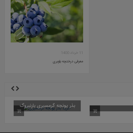
11 خرداد 1400
معرفی درختچه بلوبری
بذر ی
رگالانت باریک