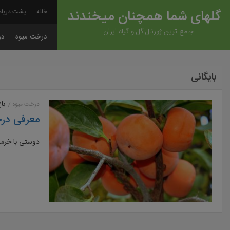
گلهای شما همچنان میخندند
خانه
پشت دریاه
جامع ترین ژورنال گل و گیاه ایران
درخت میوه
در
بایگانی
با
درخت میوه
معرفی درخ
دوستی با خرمال