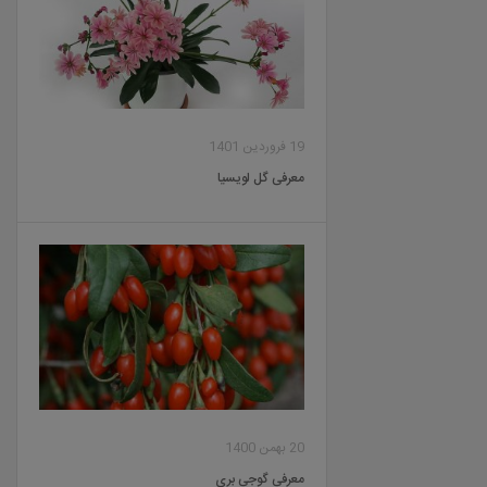
19 فروردین 1401
معرفی گل لویسیا
20 بهمن 1400
معرفی گوجی بری