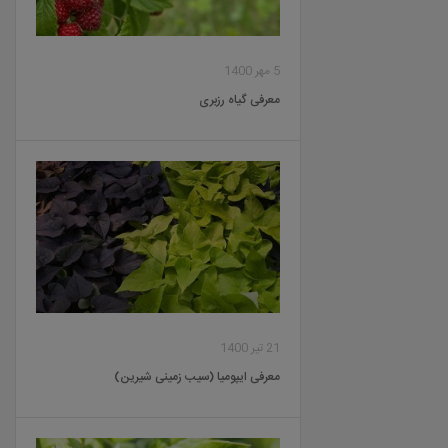
5 مهر 1400
معرفی گیاه رزبری
21 تیر 1400
معرفی ایپومیا (سیب زمینی شیرین)