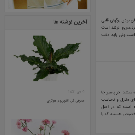
ان بودن برگهای قلبی
آخرین نوشته ها
یرد،سریع الرشد است
هان است،ولی باید دقت
میشد. در پاسیو جا
9 دی 1401
 منازل و نامناسب
معرفی گل آنتوریوم هوکری
اسه است که در اصل
۳۰ متر میرسد،دارای شیرابه مخصوص هستند که با