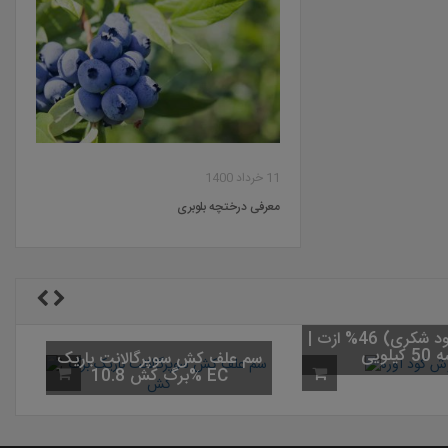
11 خرداد 1400
معرفی درختچه بلوبری
کود اوره (کود شکری) 46% ازت |
کیلویی
سم علف کش سوپرگالانت باریک
برگ کش 10.8% EC