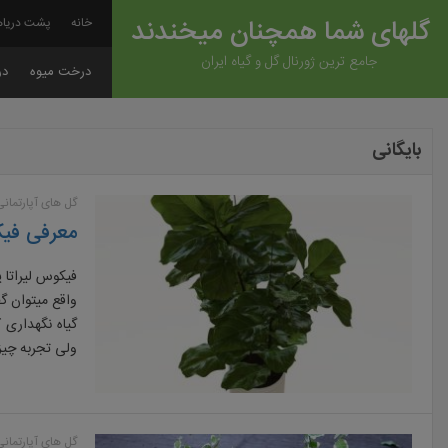
گلهای شما همچنان میخندند
خانه
پشت دریاه
جامع ترین ژورنال گل و گیاه ایران
درخت میوه
در
بایگانی
گل های آپارتمانی
معرفی فیک
فیکوس لیراتا 
واقع میتوان گ
گیاه نگهداری 
ولی تجربه چیز
گل های آپارتمانی