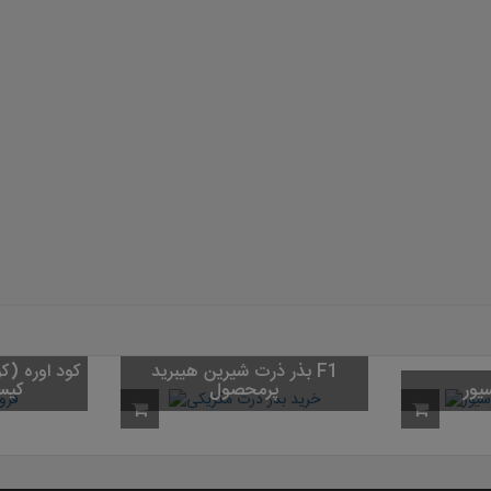
بذر ذرت شیرین هیبرید F1
یور
پرمحصول
کیسه 50 