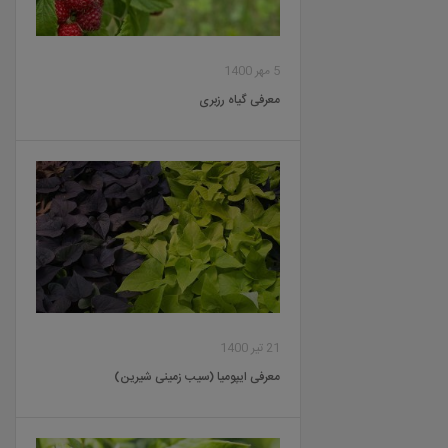
5 مهر 1400
معرفی گیاه رزبری
21 تیر 1400
معرفی ایپومیا (سیب زمینی شیرین)