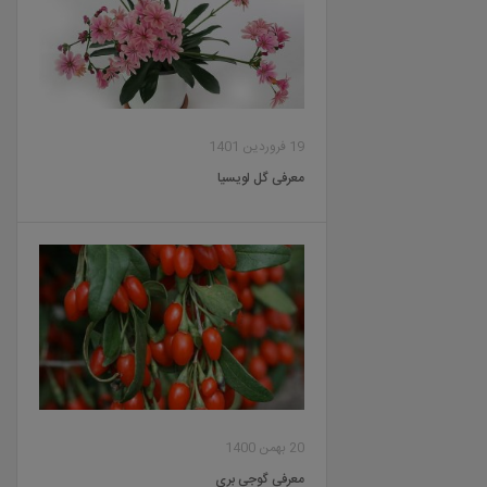
19 فروردین 1401
معرفی گل لویسیا
20 بهمن 1400
معرفی گوجی بری