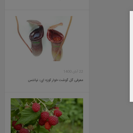
22 آبان 1400
معرفی گل گوشت خوار کوزه ای٫ نپانتس