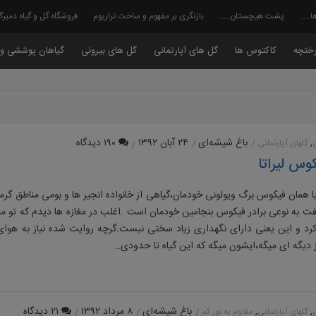
ا…..
پشت هیچستان…..
بازنگری بر مفهوم و ساخت تراریوم
فروشگاه گل و گیاه دمبر
ختچه
کاکتوس ها
گل های آپارتمانی
گل های بیرونی
گیاهان پوششی و 
,
باغ شیشه‌ای
۲۴ آبان ۱۳۹۲
۱۹۰ دیدگاه
گلهای آپارتمانی
وس لیراتا
یا همان فیکوس برگ ویولونی خودمان،گیاهی از خانواده انجیر ها و بومی مناطق گرم
فت به نوعی برادر فیکوس بنجامین خودمان است .اغلب در مغازه ها دیدم که تو مغ
کرد و این یعنی دارای نگهداری زیاد سختی نیست.گرچه روایت شده نیاز به هوای
 دیگه ای میگه،ایشون میگه که این گیاه تا حدودی…
,
,
باغ شیشه‌ای
۸ مرداد ۱۳۹۲
۲۱ دیدگاه
گلهای آپارتمانی
مقاوم به نور کم