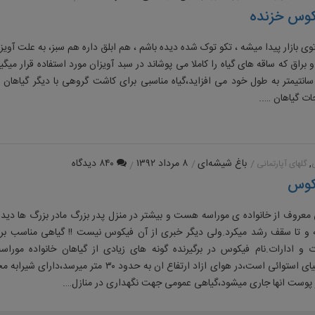
کوس خزنده
وی بازار پیدا میشه ، تکو توک شده دیده باشم ، هم ابلق داره هم سبز، به علت آویز
براق که ساقه های گیاه را کاملا می پوشاند در سبد آویزان مورد استفاده قرار میگ
 هر سال ۵۰ سانتیمتر به طول خود می افزاید،گیاه مناسبی برای کاشت گروهی با دیگر گیا
ات گیاهان …..
,
باغ شیشه‌ای
۸ مرداد ۱۳۹۲
۸۴۰ دیدگاه
گلهای آپارتمانی
کوس
عروف از خانواده ی موراسه هست و بیشتر در منزل پدر بزرگ مادر بزرگ ها دیده 
 تا سقف رشد میکرد.ولی دیگر خبری از آن فیکوس نیست !! گیاهی مناسب برای
ت و ادارات.نام فیکوس در برگیرنده گونه های زیادی از گیاهان خانواده مور
زادگاهشان اسیای استوائی است،در هوای ازاد ارتفاع ان به حدود 
پوست انها جاری میشود،گیاهی عمومی جهت نگهداری در منازل….