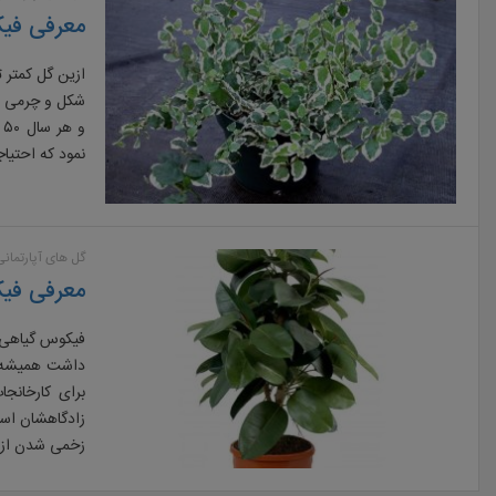
معرفی فی
ازین گل کمتر ت
شکل و چرمی و 
و
نمود که احتیاج
گل های آپارتمانی
معرفی فی
فیکوس گیاهی م
داشت همیشه و
برای کارخانجا
زخمی شدن از 