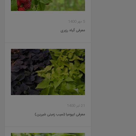
5 مهر 1400
معرفی گیاه رزبری
21 تیر 1400
معرفی ایپومیا (سیب زمینی شیرین)