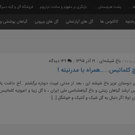
روشگاه گل و گیاه دمبرگ
بازنگری بر مفهوم و ساخت تراریوم
پشت هیچستان…..
پشت 
ن پوششی و رونده
گل های بیرونی
گل های آپارتمانی
کاکتوس ها
درخت
۱۴۹ دیدگاه
۱۹ آذر ۱۳۹۵
باغ شیشه‌ای
گیاهان
معرفی پیچ کلماتیس…..همراه با 
تان عزیز باغ شیشه ای ، بعد از مدتی غیبت دوباره برگشتم …آخ داشت یادم میرفت 
 گیاهان زینتی و باغ گیاهشناسی ملی ایران ، با گل زیبا و اعیونیه کلماتیس 
هستم ، دوستان اولا اگر دنبال یه گل شیک و آنتی