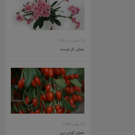
19 فروردین 1401
معرفی گل لویسیا
20 بهمن 1400
معرفی گوجی بری