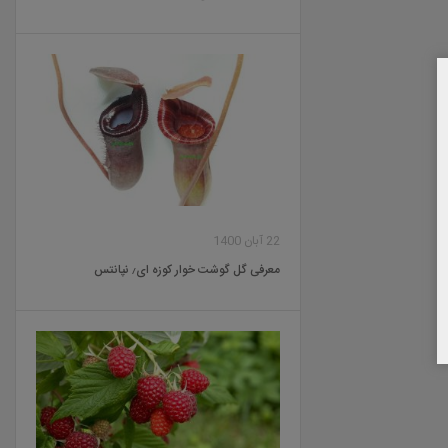
22 آبان 1400
معرفی گل گوشت خوار کوزه ای٫ نپانتس