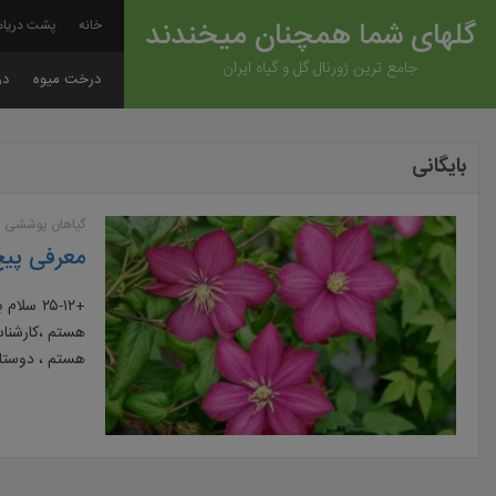
گلهای شما همچنان میخندند
دریاها…..
خانه
جامع ترین ژورنال گل و گیاه ایران
چه
درخت میوه
بایگانی
 پوششی و رونده
مدرنیته !
، سجادی
 در خدمت شما
ک و خوشگل […]