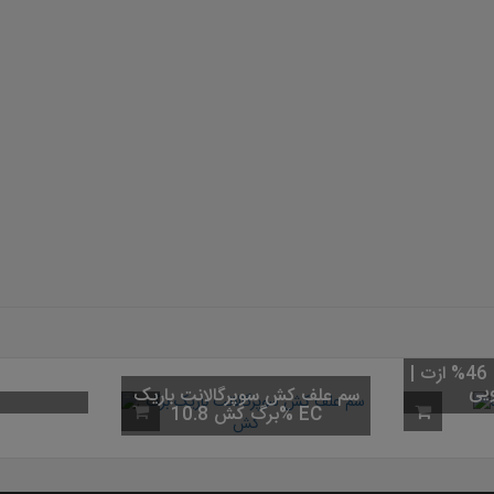
کود اوره (کود شکری) 46% ازت |
سم علف کش سوپرگالانت باریک
برگ کش 10.8% EC