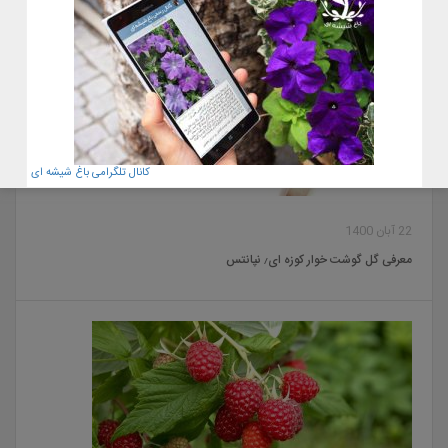
کانال تلگرامی باغ شیشه ای
22 آبان 1400
معرفی گل گوشت خوار کوزه ای٫ نپانتس