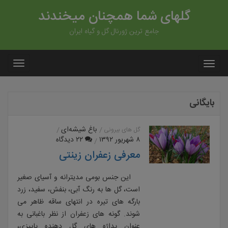
گلهای شما همچنان میخندند
جامع ترین ژورنال گل و گیاه ایران
بایگانی
باغ شیشه‌ای
گل های بیرونی
۸ شهریور ۱۳۹۲
۲۲ دیدگاه
معرفی زعفران زینتی
این جنس بومی مدیترانه و آسیای صغیر
است، گل ها به رنگ آبی، بنفش، سفید، زرد
بارگه های تیره در انتهای ساقه ظاهر می
شوند. گونه های زعفران از نظر باغبانی به
عنوان پداژه های گل دهنده پاییزی،