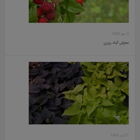
5 مهر 1400
معرفی گیاه رزبری
21 تیر 1400