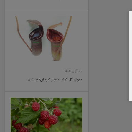
22 آبان 1400
معرفی گل گوشت خوار کوزه ای٫ نپانتس