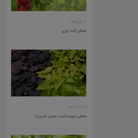
5 مهر 1400
معرفی گیاه رزبری
21 تیر 1400
معرفی ایپومیا (سیب زمینی شیرین)