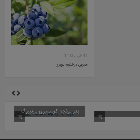
11 خرداد 1400
معرفی درختچه بلوبری
ب
سوپرگالانت باریک