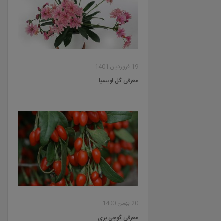
19 فروردین 1401
معرفی گل لویسیا
20 بهمن 1400
معرفی گوجی بری