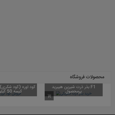
محصولات فروشگاه
بذر ذرت شیرین هی
بذر چمن واترسیور
پرمحصول