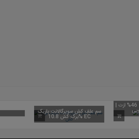
برید F1
کود اوره (کود شکری) 46% ازت |
کیسه 50 کیلویی
سم علف کش 
برگ کش 10.8% EC