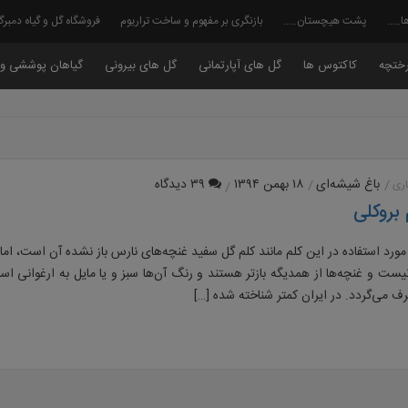
ا…..
پشت هیچستان…..
بازنگری بر مفهوم و ساخت تراریوم
فروشگاه گل و گیاه دمبر
ختچه
کاکتوس ها
گل های آپارتمانی
گل های بیرونی
گیاهان پوششی و 
باغ شیشه‌ای
۱۸ بهمن ۱۳۹۴
۳۹ دیدگاه
ری
بروکلی
دام مورد استفاده در این کلم مانند کلم گل سفید غنچه‌های نارس باز نشده آن است، اما
یست و غنچه‌ها از همدیگه بازتر هستند و رنگ آن‌ها سبز و یا مایل به ارغوانی 
 می‌گردد. در ایران کمتر شناخته شده […]