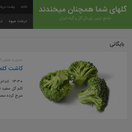
گلهای شما همچنان میخندند
خانه
پشت دریاه
جامع ترین ژورنال گل و گیاه ایران
درخت میوه
در
بایگانی
سبزی و صیفی کا
کاشت کلم 
+۱۳-۳ ان
کلم گل سفید ن
سرخ کرده مصرف