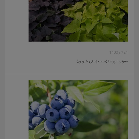
21 تیر 1400
معرفی ایپومیا (سیب زمینی شیرین)