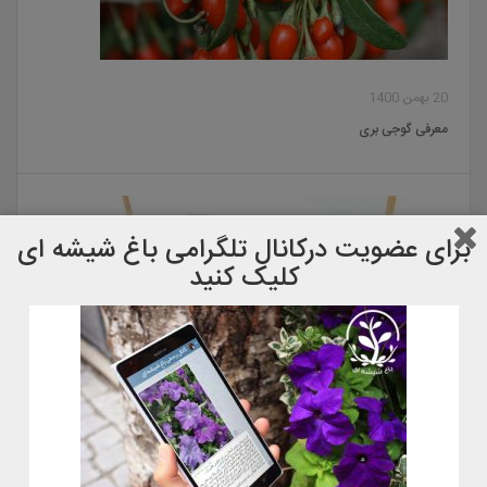
20 بهمن 1400
معرفی گوجی بری
برای عضویت دركانال تلگرامی باغ شیشه ای
کلیک کنید
22 آبان 1400
معرفی گل گوشت خوار کوزه ای٫ نپانتس