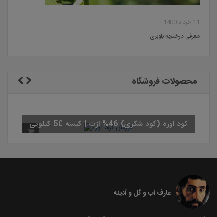
11 خرداد 1400
معرفی درختچه بلوبری
محصولات فروشگاه
کود اوره (کود شکری) 46% ازت | کیسه 50 کیلویی
سم علف کش سوپ
عارف آب و گل و آدینه