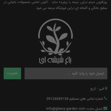
روزافزون مردم دراین زمینه را براورده سازد . اکنون تمامی محصولات باغبانی در
سطح خانگی و گلخانه ای دراین فروشگاه عرضه می شود.
البرز - کرج
شماره تماس های مستقیم 09124689158
ایمیل سایت info@glassy-garden.com