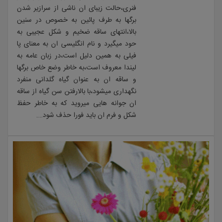
فنری،حالت زیبای ان ناشی از سرازیر شدن
برگها به طرف پائین به خصوص در سنین
بالا،انتهای ساقه ضخیم و شکل عجیبی به
حود میگیرد و نام انگلیسی ان به معنای پا
فیلی به همین دلیل است،در زبان عامه به
لیندا معروف است،به خاطر وضع خاص برگها
و ساقه ان به عنوان گیاه گلدانی منفرد
نگهداری میشود،با بالارفتن سن گیاه از ساقه
ان جوانه هایی میروید که به خاطر حفظ
شکل و فرم ان باید فورا حذف شود….