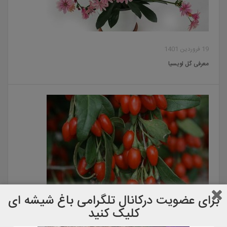
19 فروردین 1401
معرفی گل لویسیا
برای عضویت دركانال تلگرامی باغ شیشه ای
کلیک کنید
20 بهمن 1400