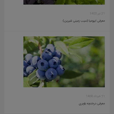
21 تیر 1400
معرفی ایپومیا (سیب زمینی شیرین)
11 خرداد 1400
معرفی درختچه بلوبری