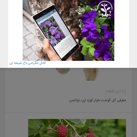
معرفی گوجی بری
کانال تلگرامی باغ شیشه ای
22 آبان 1400
معرفی گل گوشت خوار کوزه ای٫ نپانتس