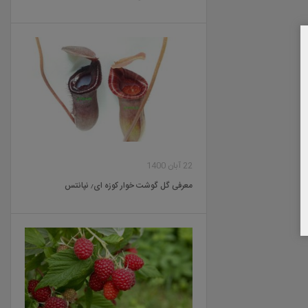
22 آبان 1400
معرفی گل گوشت خوار کوزه ای٫ نپانتس