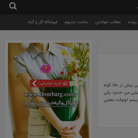
گ
رونده
مطالب خواندنی
ساخت تراریوم
فروشگاه گل و گیاه
سلام دوستان چطورید؟ ایشالا همیشه خوب باشید… خیلی خوش اومدید به سایت ما.این جنس بیش از ۱۵۰ گونه
ینتی من حدود یکی
البو بتونم بنویسم اونوقت بعضی