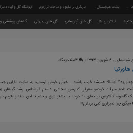
ا…..
پشت هیچستان…..
بازنگری بر مفهوم و ساخت تراریوم
فروشگاه گل و گیاه دمبر
ختچه
کاکتوس ها
گل های آپارتمانی
گل های بیرونی
گیاهان پوششی و 
غ شیشه‌ای
۶ شهریور ۱۳۹۳
۵۸۳ دیدگاه
هاورتیا
اشت یادم میرفت خودمو معرفی کنم،من سجادی هستم کارشناس ارشد گیاهان ز
دوسالی توی یک گلخونه کاکتوس تو دمای ۴۰ درجه یا بیشتر عرق ریختم تا این مط
 میگن چرا نمیزاری کپی بردارم!!!