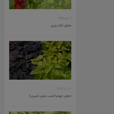
5 مهر 1400
معرفی گیاه رزبری
21 تیر 1400
معرفی ایپومیا (سیب زمینی شیرین)