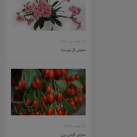
19 فروردین 1401
معرفی گل لویسیا
20 بهمن 1400
معرفی گوجی بری