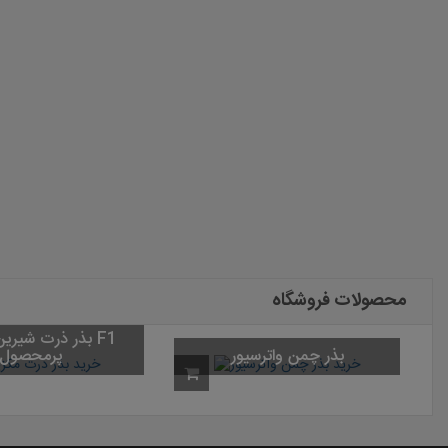
محصولات فروشگاه
ذر چمن واتر سیور
بذر چمن واترسیور