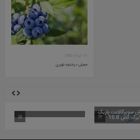
11 خرداد 1400
معرفی درختچه بلوبری
ود شکری) 46% ازت |
سم علف کش سوپرگالانت باریک
برگ کش 10.8% EC