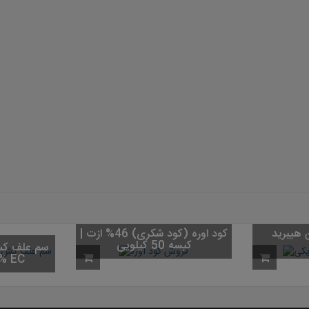
بذر ذرت شیرین هیبرید F1
کود اوره (ک
پرمحصول
کیسه 50 کیلویی