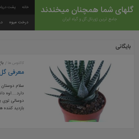
گلهای شما همچنان میخندند
خانه
پشت دریاه
جامع ترین ژورنال گل و گیاه ایران
درخت میوه
در
بایگانی
با
کاکتوس ها
معرفی گل 
دارد…..اوه د
بازدید کننده ها