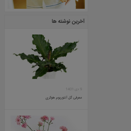
آخرین نوشته ها
9 دی 1401
معرفی گل آنتوریوم هوکری