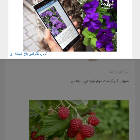
کانال تلگرامی باغ شیشه ای
22 آبان 1400
معرفی گل گوشت خوار کوزه ای٫ نپانتس