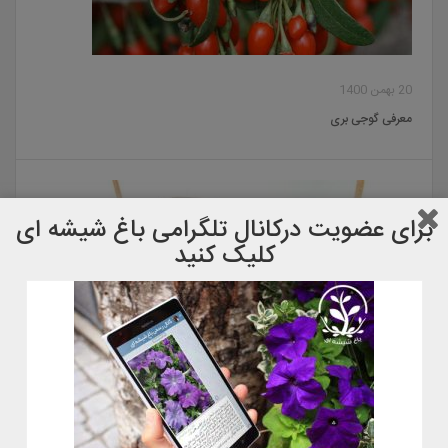
20 بهمن 1400
معرفی گوجی بری
برای عضویت دركانال تلگرامی باغ شیشه ای
کلیک کنید
22 آبان 1400
معرفی گل گوشت خوار کوزه ای٫ نپانتس