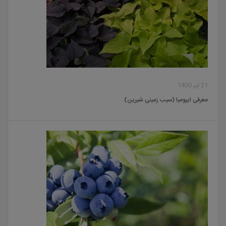
21 تیر 1400
معرفی ایپومیا (سیب زمینی شیرین)