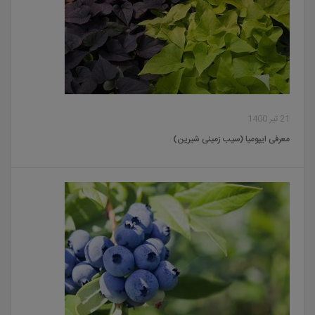
21 تیر 1400
معرفی ایپومیا (سیب زمینی شیرین)