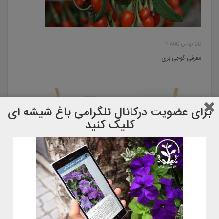
20 بهمن 1400
معرفی گوجی بری
برای عضویت دركانال تلگرامی باغ شیشه ای
کلیک کنید
22 آبان 1400
معرفی گل گوشت خوار کوزه ای٫ نپانتس