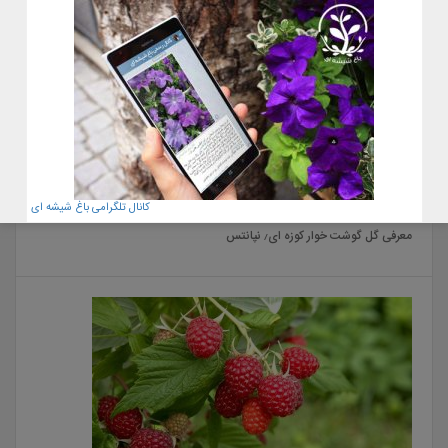
22 آبان 1400
کانال تلگرامی باغ شیشه ای
معرفی گل گوشت خوار کوزه ای٫ نپانتس