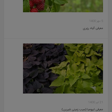
5 مهر 1400
معرفی گیاه رزبری
21 تیر 1400
معرفی ایپومیا (سیب زمینی شیرین)