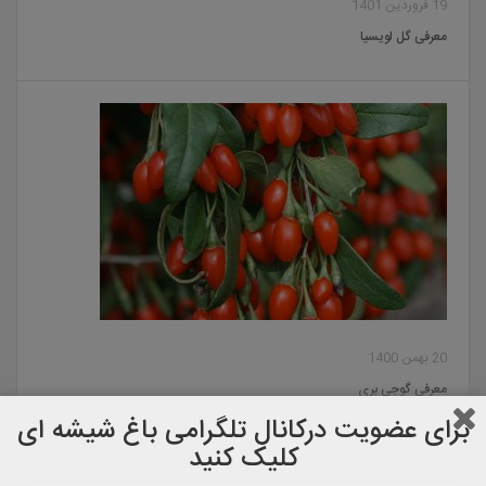
19 فروردین 1401
معرفی گل لویسیا
20 بهمن 1400
معرفی گوجی بری
برای عضویت دركانال تلگرامی باغ شیشه ای
کلیک کنید