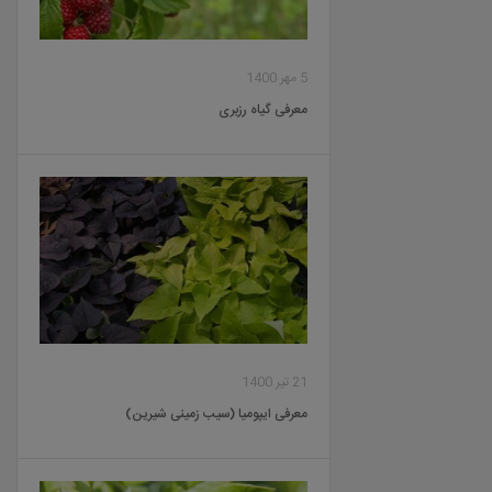
5 مهر 1400
معرفی گیاه رزبری
21 تیر 1400
معرفی ایپومیا (سیب زمینی شیرین)