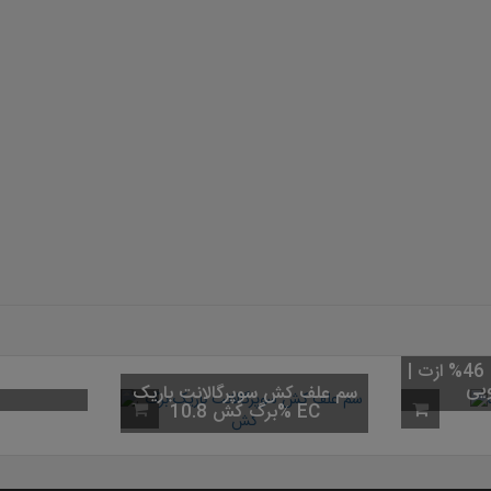
کود اوره (کود شکری) 46% ازت |
سم علف کش سوپرگالانت باریک
برگ کش 10.8% EC