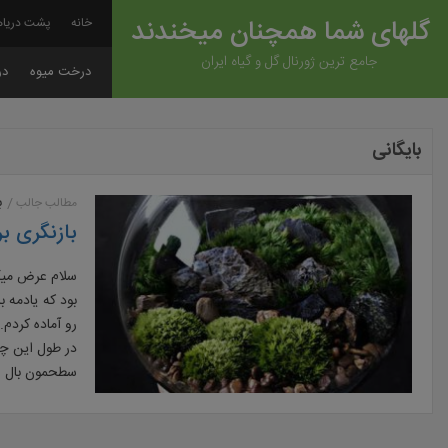
گلهای شما همچنان میخندند
خانه
پشت دریاه
جامع ترین ژورنال گل و گیاه ایران
درخت میوه
در
بایگانی
ب
مطالب جالب
بازنگری ب
بود که یادمه 
رو آماده کردم
در طول این چن
سطحمون بال