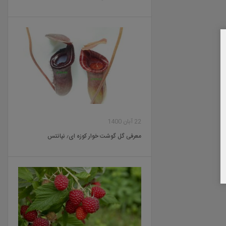
22 آبان 1400
معرفی گل گوشت خوار کوزه ای٫ نپانتس