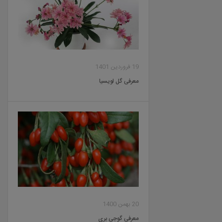
19 فروردین 1401
معرفی گل لویسیا
20 بهمن 1400
معرفی گوجی بری