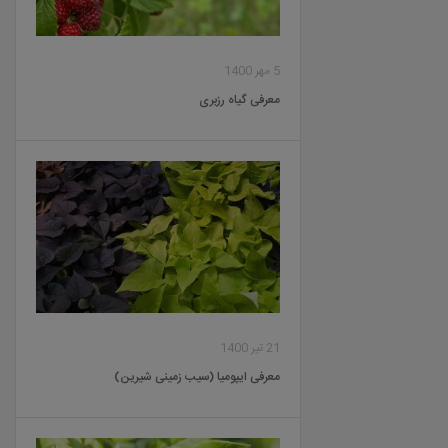
5 مهر 1400
معرفی گیاه رزبری
21 تیر 1400
معرفی ایپومیا (سیب زمینی شیرین)