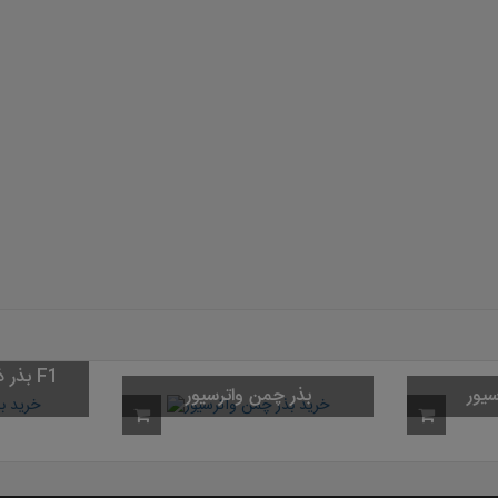
بذر ذ
سیور
بذر چمن واترسیور