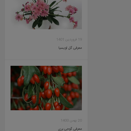
19 فروردین 1401
معرفی گل لویسیا
20 بهمن 1400
معرفی گوجی بری