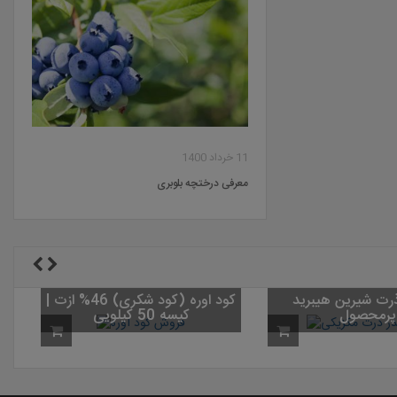
11 خرداد 1400
معرفی درختچه بلوبری
رت شیرین هیبرید F1
کود اوره (کود شکری) 46% ازت |
پرمحصول
کیسه 50 کیلویی
س