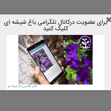
برای عضویت دركانال تلگرامی باغ شیشه ای
کلیک کنید
کانال تلگرامی باغ شیشه ای