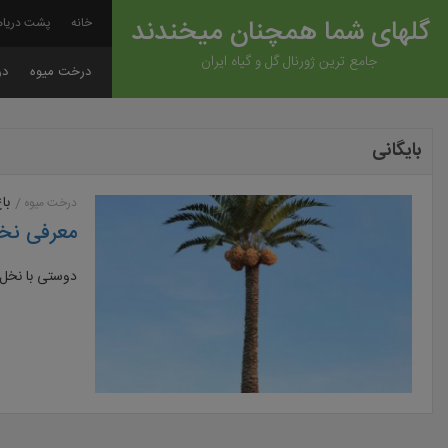
گلهای شما همچنان میخندند
خانه
پشت دریاه
جامع ترین ژورنال گل و گیاه ایران
درخت میوه
در
بایگانی
با
درخت میوه
معرفی نخل
دوستی با نخل 