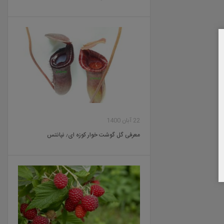
22 آبان 1400
معرفی گل گوشت خوار کوزه ای٫ نپانتس