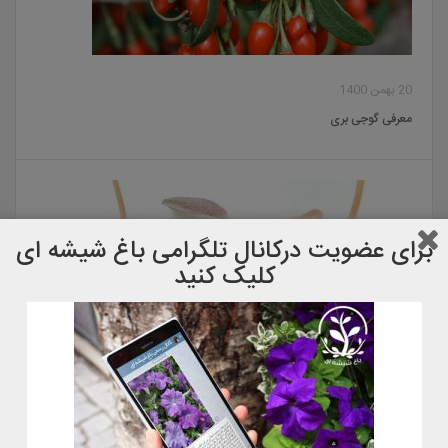
20 بهمن 1400
معرفی گوجی بری
برای عضویت دركانال تلگرامی باغ شیشه ای
کلیک کنید
22 آبان 1400
معرفی گل گوشت خوار کوزه ای٫ نپانتس