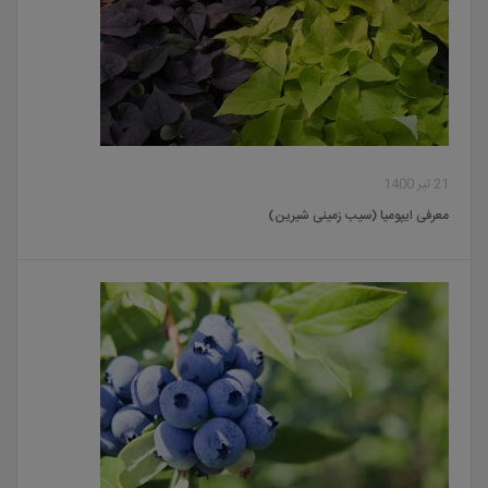
21 تیر 1400
معرفی ایپومیا (سیب زمینی شیرین)