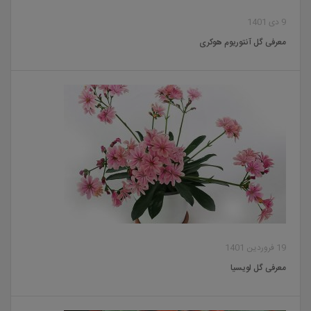
9 دی 1401
معرفی گل آنتوریوم هوکری
19 فروردین 1401
معرفی گل لویسیا