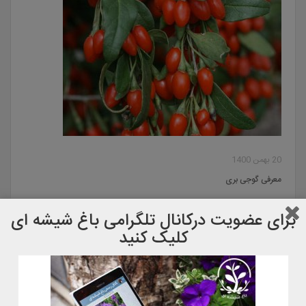
20 بهمن 1400
معرفی گوجی بری
برای عضویت دركانال تلگرامی باغ شیشه ای
کلیک کنید