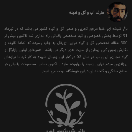
عارف آب و گل و آدینه
باغ شیشه ای ،تنها مرجع تجربی و علمی گل و گیاه کشور می باشد که در تیرماه
91 توسط بخش خصوصی و تیم متخصص باغبانی راه اندازی شد.تاکنون بیش از
500 مقاله تخصصی گل و گیاه دراین ژورنال به چاپ رسیده که تماما تالیف و
نگارش بدون کپی برداری از سایت های دیگر می باشد . همینطور اولین بازارگل و
گیاه مجازی ایران نیز در سال 93 در کنار این ژورنال شروع به کار کرد تا نیازهای
روزافزون مردم دراین زمینه را براورده سازد . اکنون تمامی محصولات باغبانی در
سطح خانگی و گلخانه ای دراین فروشگاه عرضه می شود.