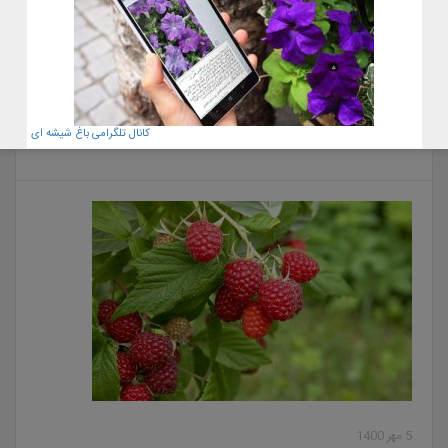
22 آبان 1400
کانال تلگرامی باغ شیشه ای
معرفی گل گوشت خوار کوزه ای٫ نپانتس
5 مهر 1400