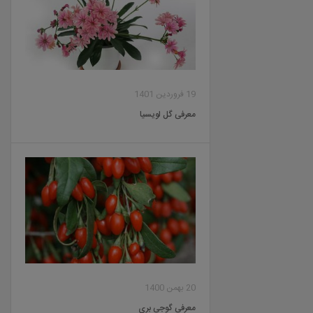
19 فروردین 1401
معرفی گل لویسیا
20 بهمن 1400
معرفی گوجی بری