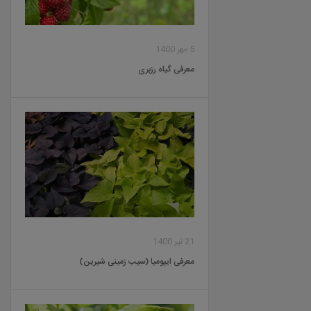
5 مهر 1400
معرفی گیاه رزبری
21 تیر 1400
معرفی ایپومیا (سیب زمینی شیرین)