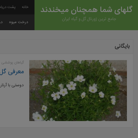
گلهای شما همچنان میخندند
خانه
پشت دریاه
جامع ترین ژورنال گل و گیاه ایران
درخت میوه
در
بایگانی
گیاهان پوششی و
معرفی گل آ
دوستی با آرناری