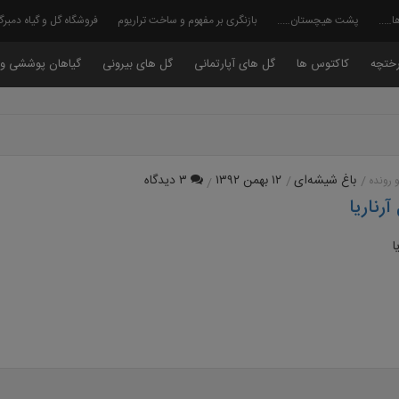
ا…..
پشت هیچستان…..
بازنگری بر مفهوم و ساخت تراریوم
فروشگاه گل و گیاه دمبر
ختچه
کاکتوس ها
گل های آپارتمانی
گل های بیرونی
گیاهان پوششی و 
باغ شیشه‌ای
۱۲ بهمن ۱۳۹۲
۳ دیدگاه
 رونده
رناریا
ا