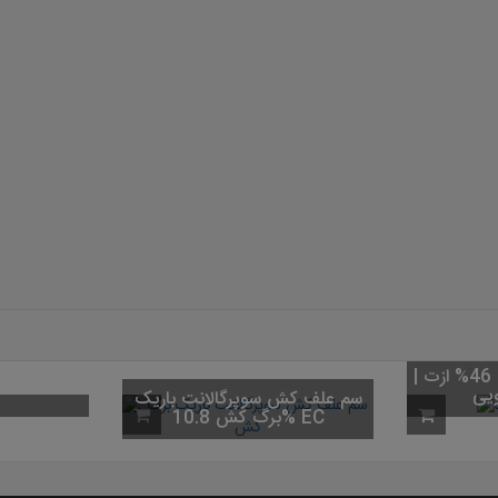
کود اوره (کود شکری) 46% ازت |
سم علف کش سوپرگالانت باریک
برگ کش 10.8% EC