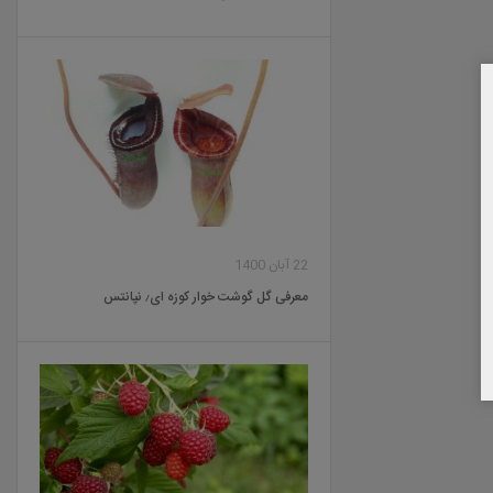
22 آبان 1400
معرفی گل گوشت خوار کوزه ای٫ نپانتس