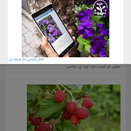
22 آبان 1400
کانال تلگرامی باغ شیشه ای
معرفی گل گوشت خوار کوزه ای٫ نپانتس