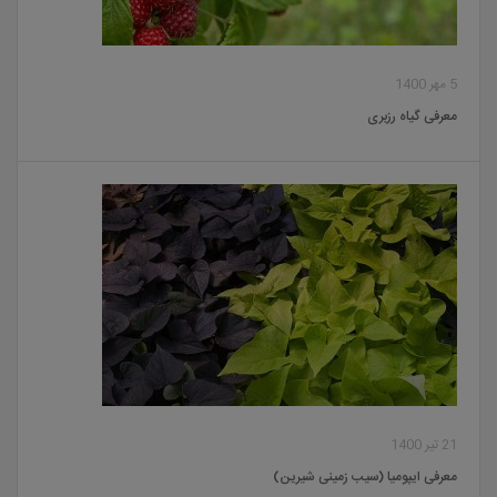
5 مهر 1400
معرفی گیاه رزبری
21 تیر 1400
معرفی ایپومیا (سیب زمینی شیرین)