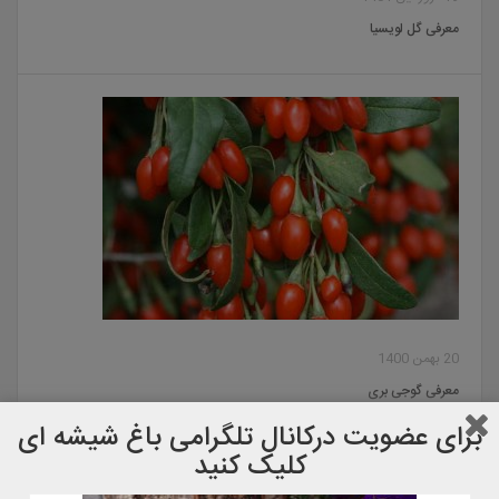
معرفی گل لویسیا
20 بهمن 1400
معرفی گوجی بری
برای عضویت دركانال تلگرامی باغ شیشه ای
کلیک کنید