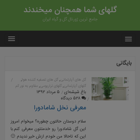
گلهای شما همچنان میخندند
جامع ترین ژورنال گل و گیاه ایران
بایگانی
,
,
گل های آپارتمانی
گل های تصفیه کننده هوا
,
,
گلهای آپارتمانی
گلهای تراریومی
مقاوم به نور کم
باغ شیشه‌ای
۵ مرداد ۱۳۹۲
۵۲۸ دیدگاه
معرفی نخل شامادورا
سلام دوستان حالتون چطوره؟ میخوام امروز
این گل شامادورا رو خدمتتون معرفی کنم.با
این که تاحالا من خودم ازش خیر ندیدم 🙂