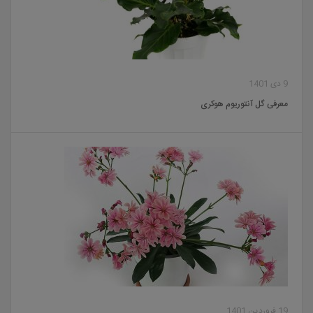
9 دی 1401
معرفی گل آنتوریوم هوکری
19 فروردین 1401