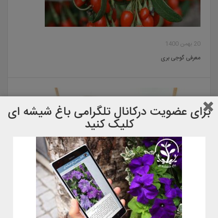
20 بهمن 1400
معرفی گوجی بری
برای عضویت دركانال تلگرامی باغ شیشه ای
کلیک کنید
22 آبان 1400
معرفی گل گوشت خوار کوزه ای٫ نپانتس