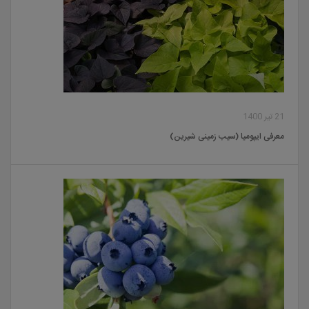
21 تیر 1400
معرفی ایپومیا (سیب زمینی شیرین)