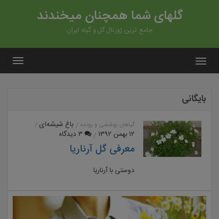
گلهای شما همچنان میخندند
جامع ترین ژورنال گل و گیاه ایران
بایگانی
باغ شیشه‌ای
گیاهان پوششی و رونده
۱۲ بهمن ۱۳۹۲
۳ دیدگاه
معرفی گل آرناریا
دوستی با آرناریا