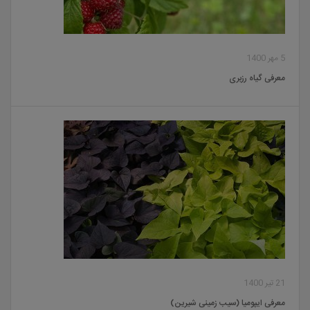
5 مهر 1400
معرفی گیاه رزبری
21 تیر 1400
معرفی ایپومیا (سیب زمینی شیرین)