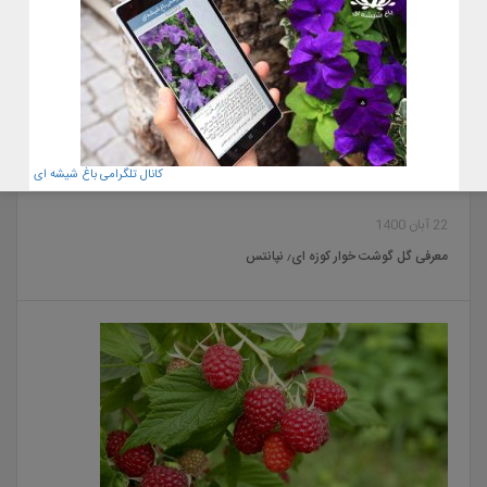
کانال تلگرامی باغ شیشه ای
22 آبان 1400
معرفی گل گوشت خوار کوزه ای٫ نپانتس