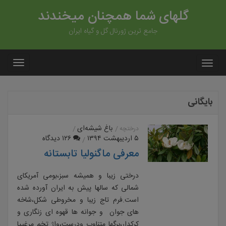
گلهای شما همچنان میخندند
جامع ترین ژورنال گل و گیاه ایران
بایگانی
باغ شیشه‌ای
درختچه
۵ اردیبهشت ۱۳۹۴
۱۲۶ دیدگاه
معرفی ماگنولیا تابستانه
درختی زیبا و همیشه سبز،بومی آمریکای
شمالی که سالها پیش به ایران آورده شده
است.فرم تاج زیبا و مخروطی شکل،شاخه
های جوان و جوانه ها قهوه ای زنگاری و
کرکدار،برگها متناوب ودرست،واژ تخم مرغییا