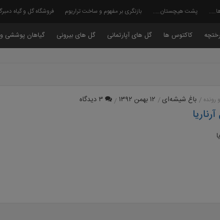
ا…..
پشت هیچستان…..
بازنگری بر مفهوم و ساخت تراریوم
فروشگاه گل و گیاه دمبر
ختچه
کاکتوس ها
گل های آپارتمانی
گل های بیرونی
گیاهان پوششی و 
باغ شیشه‌ای
۱۲ بهمن ۱۳۹۲
۳ دیدگاه
 رونده
رناریا
ا