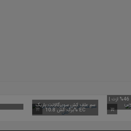
برید F1
کود اوره (کود شکری) 46% ازت |
کیسه 50 کیلویی
سم علف کش 
برگ کش 10.8% EC