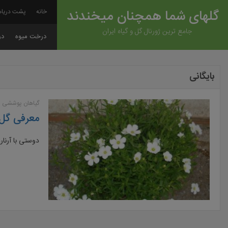
گلهای شما همچنان میخندند
خانه
پشت دریاه
جامع ترین ژورنال گل و گیاه ایران
درخت میوه
در
بایگانی
گیاهان پوششی و
معرفی گل آ
دوستی با آرناری