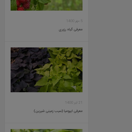
5 مهر 1400
معرفی گیاه رزبری
21 تیر 1400
معرفی ایپومیا (سیب زمینی شیرین)