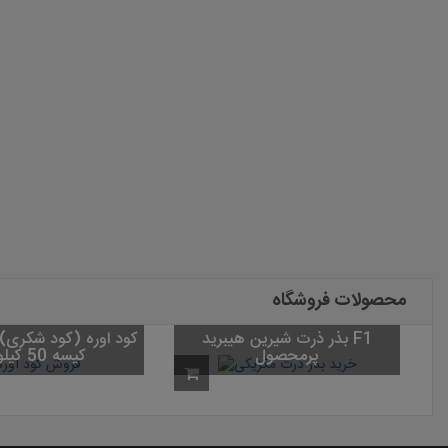
محصولات فروشگاه
بذر ذرت شیرین هی
بذر چمن واترسیور
پرمحصول