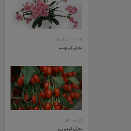
19 فروردین 1401
معرفی گل لویسیا
20 بهمن 1400
معرفی گوجی بری