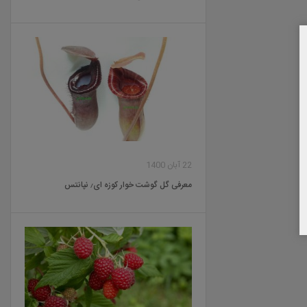
22 آبان 1400
معرفی گل گوشت خوار کوزه ای٫ نپانتس