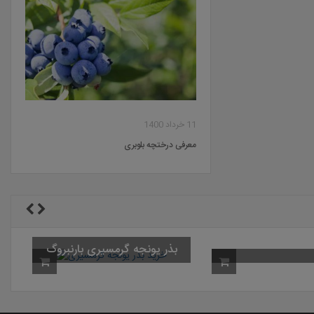
11 خرداد 1400
معرفی درختچه بلوبری
ب
سوپرگالانت باریک